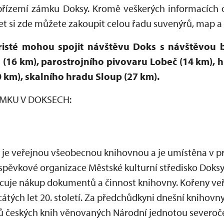
přízemí zámku Doksy. Kromě veškerých informacích o 
et si zde můžete zakoupit celou řadu suvenýrů, map a
uristé mohou spojit návštěvu Doks s návštěvou 
 (16 km), parostrojního pivovaru Lobeč (14 km), 
 km), skalního hradu Sloup (27 km).
ÁMKU V DOKSECH:
 je veřejnou všeobecnou knihovnou a je umístěna v p
íspěvkové organizace Městské kulturní středisko Doksy
ncuje nákup dokumentů a činnost knihovny. Kořeny ve
cátých let 20. století. Za předchůdkyni dnešní kniho
ů českých knih věnovaných Národní jednotou severoče