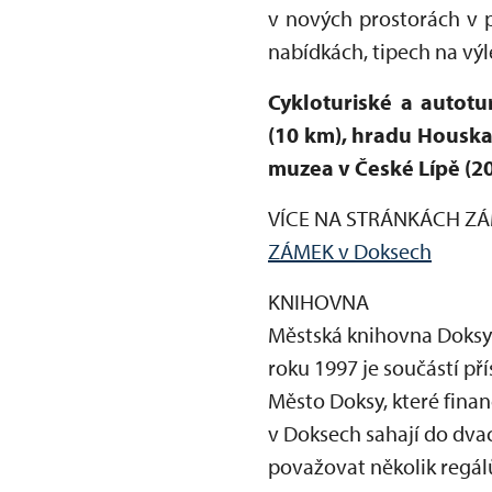
v nových prostorách v 
nabídkách, tipech na výl
Cykloturiské a autot
(10 km), hradu Houska
muzea v České Lípě (20
VÍCE NA STRÁNKÁCH Z
ZÁMEK v Doksech
KNIHOVNA
Městská knihovna Doksy
roku 1997 je součástí př
Město Doksy, které fina
v Doksech sahají do dva
považovat několik regál