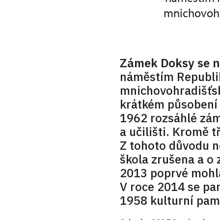
mnichovohra
Zámek Doksy se n
náměstím Republik
mnichovohradišťské
krátkém působení 
1962 rozsáhlé zám
a učilišti. Kromě t
Z tohoto důvodu n
škola zrušena a o 
2013 poprvé mohla
V roce 2014 se par
1958 kulturní pam