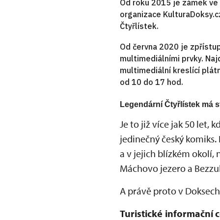
Od roku 2015 je zámek ve v
organizace KulturaDoksy.cz
Čtyřlístek.
Od června 2020 je zpřístu
multimediálními prvky. Naj
multimediální kreslící plá
od 10 do 17 hod.
Legendární Čtyřlístek má
Je to již více jak 50 le
jedinečný český komiks.
a v jejich blízkém okolí,
Máchovo jezero a Bezzub
A právě proto v Doksec
Turistické informační