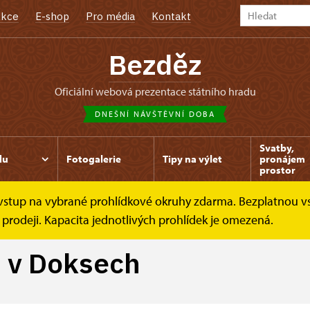
kce
E-shop
Pro média
Kontakt
Bezděz
oficiální webová prezentace státního hradu
DNEŠNÍ NÁVŠTĚVNÍ DOBA
Svatby,
du
Fotogalerie
Tipy na výlet
pronájem
prostor
e vstup na vybrané prohlídkové okruhy zdarma. Bezplatnou v
ů v Doksech
 prodeji. Kapacita jednotlivých prohlídek je omezená.
 v Doksech