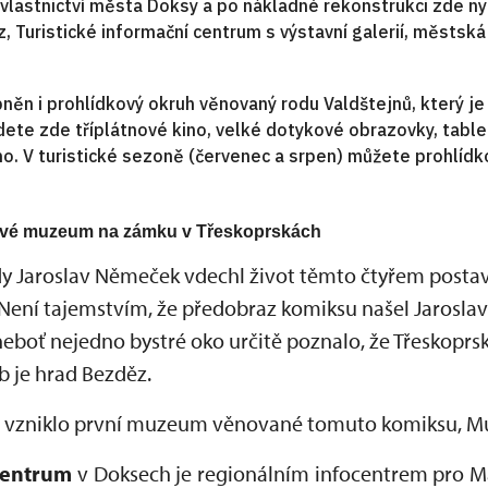
lastnictví města Doksy a po nákladné rekonstrukci zde nyn
, Turistické informační centrum s výstavní galerií, městs
pněn i prohlídkový okruh věnovaný rodu Valdštejnů
, který j
dete zde tříplátnové kino, velké dotykové obrazovky, tablet
tno. V turistické sezoně (červenec a srpen) můžete prohlídk
 své muzeum na zámku v Třeskoprskách
t, kdy Jaroslav Němeček vdechl život těmto čtyřem posta
 Není tajemstvím, že předobraz komiksu našel Jarosl
 neboť nejedno bystré oko určitě poznalo, že Třeskoprsk
 je hrad Bezděz.
h vzniklo první muzeum věnované tomuto komiksu, M
 centrum
v Doksech je regionálním infocentrem pro Má