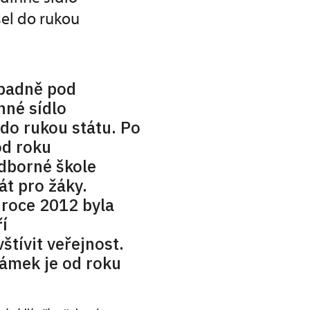
šel do rukou
padně pod
nné sídlo
 do rukou státu. Po
od roku
odborné škole
át pro žáky.
 roce 2012 byla
í
tívit veřejnost.
Zámek je od roku