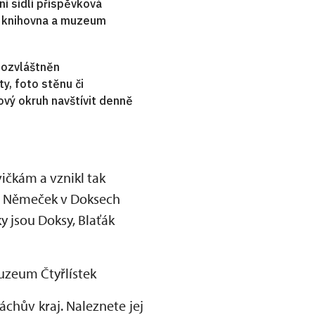
í sídlí příspěvková
ká knihovna a muzeum
e ozvláštněn
y, foto stěnu či
ový okruh navštívit denně
vičkám a vznikl tak
av Němeček v Doksech
y jsou Doksy, Blaťák
uzeum Čtyřlístek
chův kraj. Naleznete jej