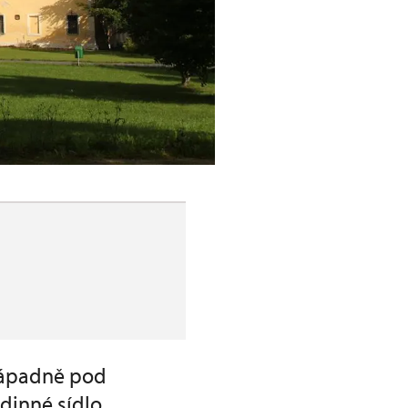
západně pod
dinné sídlo