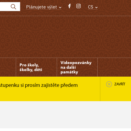
Plánujete výlet
CS
Videopozvánky
Pro školy,
na další
školky, děti
památky
stupenku si prosím zajistěte předem
ZAVŘÍT