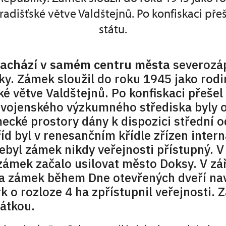
dišťské větve Valdštejnů. Po konfiskaci pře
státu.
achází v samém centru města
severozá
y. Zámek sloužil do roku 1945 jako rodi
 větve Valdštejnů. Po konfiskaci přešel
vojenského výzkumného střediska byly 
ecké prostory dány k dispozici střední 
říd byl v renesančním křídle zřízen intern
ebyl zámek nikdy veřejnosti přístupný. V
zámek začalo usilovat město Doksy. V zář
 zámek během Dne otevřených dveří navš
k o rozloze 4 ha zpřístupnil veřejnosti. 
átkou.