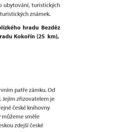
ubytování, turistických
 turistických známek.
blízkého hradu Bezděz
hradu Kokořín (25 km),
rvním patře zámku. Od
. Jejím zřizovatelem je
řejné české knihovny
vny můžeme směle
skou zdejší české