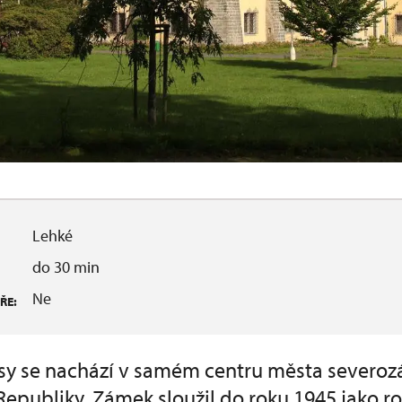
Lehké
do 30 min
Ne
ŘE:
y se nachází v samém centru města severo
epubliky. Zámek sloužil do roku 1945 jako ro