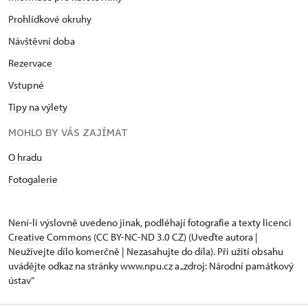
Prohlídkové okruhy
Návštěvní doba
Rezervace
Vstupné
Tipy na výlety
MOHLO BY VÁS ZAJÍMAT
O hradu
Fotogalerie
Není-li výslovně uvedeno jinak, podléhají fotografie a texty
licenci
Creative Commons
(CC BY-NC-ND 3.0 CZ) (Uveďte autora |
Neužívejte dílo komerčně | Nezasahujte do díla). Při užití obsahu
uvádějte odkaz na stránky www.npu.cz a „zdroj: Národní památkový
ústav“