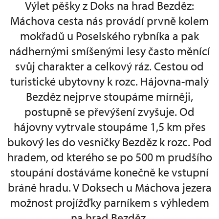
Výlet pěšky z Doks na hrad Bezděz:
Máchova cesta nás provádí prvně kolem
mokřadů u Poselského rybníka a pak
nádhernými smíšenými lesy často měnící
svůj charakter a celkový ráz. Cestou od
turistické ubytovny k rozc. Hájovna-malý
Bezděz nejprve stoupáme mírněji,
postupně se převýšení zvyšuje. Od
hájovny vytrvale stoupáme 1,5 km přes
bukový les do vesničky Bezděz k rozc. Pod
hradem, od kterého se po 500 m prudšího
stoupání dostáváme konečně ke vstupní
bráně hradu. V Doksech u Máchova jezera
možnost projížďky parníkem s výhledem
na hrad Bezděz.