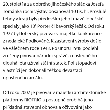
20. století a za dobrého jihočeského sládka Josefa
Tománka roční výstav dosahoval 10 tis. hl. Proslulé
tehdy v kraji byly především jeho tmavé lobečské
speciály jako 18° Porter či bavorský ležák. Od roku
1927 byl lobečský pivovar v majetku konkurence
z nedaleké Podkováně. K zastavení výroby došlo
ve válečném roce 1943.
Po
únoru 1948 podlehl
zrušený pivovar národní správě a následně ho
dlouhá léta užíval
st
átní statek. Polistopadoví
vlastníci jen dokonali těžkou devastaci
opuštěného areálu.
Od roku 2007 je pivovar v majetku architektonické
platformy RIOFRIO a postupně probíhá jeho
příkladná stavební obnova a oživování jako