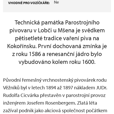
Ne
VHODNÉ PRO VOZÍČKÁŘE:
Technická památka Parostrojního
pivovaru v Lobči u Mšena je svědkem
pětisetleté tradice vaření piva na
Kokořínsku. První dochovaná zmínka je
z roku 1586 a renesanční jádro bylo
vybudováno kolem roku 1600.
Původní řemeslný vrchnostenský pivovárek rodu
Věžníků byl v letech 1894 až 1897 nákladem JUDr.
Rudolfa Cicvárka přestavěn v parostrojní provoz
inženýrem Josefem Rosenbergem. Zlatá léta
zažíval podnik jako akciová společnost
po
čátkem