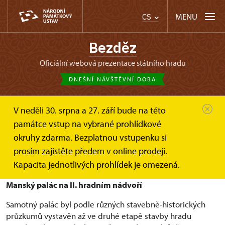
MENU
CS
Bezděz
oficiální webová prezentace státního hradu
DNEŠNÍ NÁVŠTĚVNÍ DOBA
V neděli 30. srpna a 27. září bude na této
Bezděz
O hradu
Manský palác
památce vstup na vybrané prohlídkové
okruhy zdarma. Bezplatnou vstupenku si
prosím zajistěte předem v online prodeji.
Historie a rekonstrukce paláce
Kapacita jednotlivých prohlídek je omezená.
Manský palác na II. hradním nádvoří
Samotný palác byl podle různých stavebně-historických
průzkumů vystavěn až ve druhé etapě stavby hradu