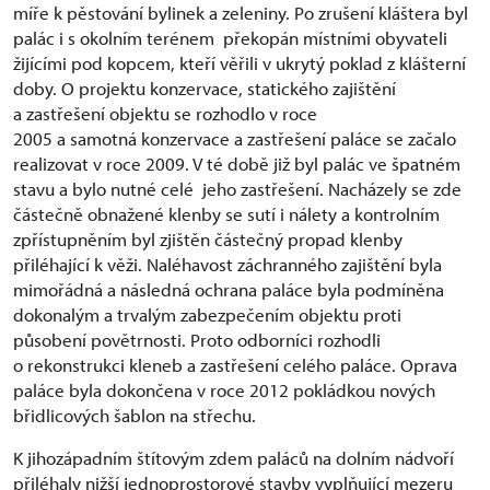
míře k pěstování bylinek a zeleniny. Po zrušení kláštera byl
palác i s okolním terénem překopán místními obyvateli
žijícími pod kopcem, kteří věřili v ukrytý poklad z klášterní
doby. O projektu konzervace, statického zajištění
a zastřešení objektu se rozhodlo v roce
2005 a samotná konzervace a zastřešení paláce se začalo
realizovat v roce 2009. V té době již byl palác ve špatném
stavu a bylo nutné celé jeho zastřešení. Nacházely se zde
částečně obnažené klenby se sutí i nálety a kontrolním
zpřístupněním byl zjištěn částečný propad klenby
přiléhající k věži. Naléhavost záchranného zajištění byla
mimořádná a následná ochrana paláce byla podmíněna
dokonalým a trvalým zabezpečením objektu proti
působení povětrnosti. Proto odborníci rozhodli
o rekonstrukci kleneb a zastřešení celého paláce. Oprava
paláce byla dokončena v roce 2012 pokládkou nových
břidlicových šablon na střechu.
K jihozápadním štítovým zdem paláců na dolním nádvoří
přiléhaly nižší jednoprostorové stavby vyplňující mezeru