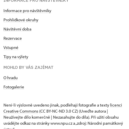
INFORMACE PRO NÁVŠTĚVNÍKY
Informace pro návštěvníky
Prohlídkové okruhy
Návštěvní doba
Rezervace
Vstupné
Tipy na výlety
MOHLO BY VÁS ZAJÍMAT
O hradu
Fotogalerie
Není-li výslovně uvedeno jinak, podléhají fotografie a texty
licenci
Creative Commons
(CC BY-NC-ND 3.0 CZ) (Uveďte autora |
Neužívejte dílo komerčně | Nezasahujte do díla). Při užití obsahu
uvádějte odkaz na stránky www.npu.cz a „zdroj: Národní památkový