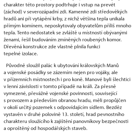
charakter této prostory podtrhuje i vstup na prevét
(záchod) v severozápadní zdi. Kamenné zdi středověkých
hradů ani při vytápění krby, z nichž většina tepla unikala
přímým komínem, neposkytovaly obyvatelům příliš mnoho
tepla. Tento nedostatek se zvláště u místností obývanými
ženami, řešil budováním zmíněných roubených komor.
Dřevěná konstrukce zde vlastně plnila funkci
tepelné izolace.
Původně sloužil palác k ubytování královských Manů
a vojenské posádky se zázemím nejen pro vojáky, ale
v přízemních místnostech i pro koně. Manové byli šlechtici
v lenní závislosti v tomto případě na králi. Za přesně
vymezené, převážně vojenské povinnosti, související
s provozem a především obranou hradu, měli propůjčen
v okolí určitý pozemek s odpovídajícím sídlem. Bezděz
vystavěn v druhé polovině 13. století, hrad pevnostního
charakteru sloužícího k zajištění panovníkovy bezpečnosti
a oproštěný od hospodářských staveb.