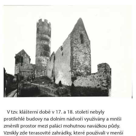
V tzv. klášterní době v 17. a 18. století nebyly
protilehlé budovy na dolním nádvoří využívány a mniši
změnili prostor mezi paláci mohutnou navážkou půdy.
Vznikly zde terasovité zahrádky, které používali v menší