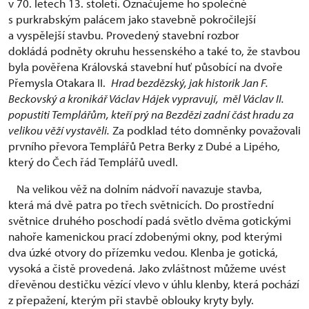
v 70. letech 13. století. Označujeme ho společně
s purkrabským palácem jako stavebně pokročilejší
a vyspělejší stavbu. Provedený stavební rozbor
dokládá podněty okruhu hessenského a také to, že stavbou
byla pověřena Královská stavební huť působící na dvoře
Přemysla Otakara II.
Hrad bezdězský, jak historik Jan F.
Beckovský a kronikář Václav Hájek vypravují, měl Václav II.
popustiti Templářům, kteří prý na Bezdězi zadní část hradu za
velikou věží vystavěli.
Za podklad této domněnky považovali
prvního převora Templářů Petra Berky z Dubé a Lipého,
který do Čech řád Templářů uvedl.
Na velikou věž na dolním nádvoří navazuje stavba,
která má dvě patra po třech světnicích. Do prostřední
světnice druhého poschodí padá světlo dvěma gotickými
nahoře kamenickou prací zdobenými okny, pod kterými
dva úzké otvory do přízemku vedou. Klenba je gotická,
vysoká a čistě provedená. Jako zvláštnost můžeme uvést
dřevěnou destičku vězící vlevo v úhlu klenby, která pochází
z přepažení, kterým při stavbě oblouky kryty byly.