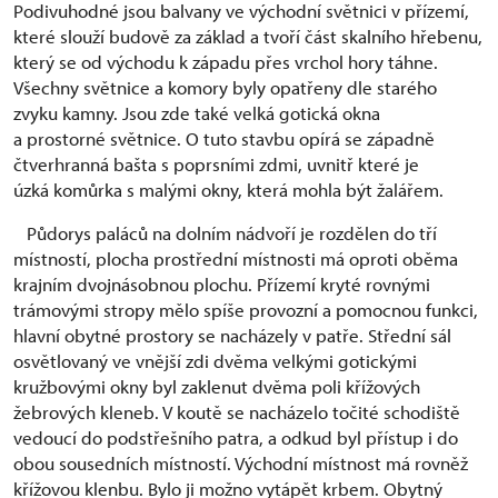
Podivuhodné jsou balvany ve východní světnici v přízemí,
které slouží budově za základ a tvoří část skalního hřebenu,
který se od východu k západu přes vrchol hory táhne.
Všechny světnice a komory byly opatřeny dle starého
zvyku kamny. Jsou zde také velká gotická okna
a prostorné světnice. O tuto stavbu opírá se západně
čtverhranná bašta s poprsními zdmi, uvnitř které je
úzká komůrka s malými okny, která mohla být žalářem.
Půdorys paláců na dolním nádvoří je rozdělen do tří
místností, plocha prostřední místnosti má oproti oběma
krajním dvojnásobnou plochu. Přízemí kryté rovnými
trámovými stropy mělo spíše provozní a pomocnou funkci,
hlavní obytné prostory se nacházely v patře. Střední sál
osvětlovaný ve vnější zdi dvěma velkými gotickými
kružbovými okny byl zaklenut dvěma poli křížových
žebrových kleneb. V koutě se nacházelo točité schodiště
vedoucí do podstřešního patra, a odkud byl přístup i do
obou sousedních místností. Východní místnost má rovněž
křížovou klenbu. Bylo ji možno vytápět krbem. Obytný