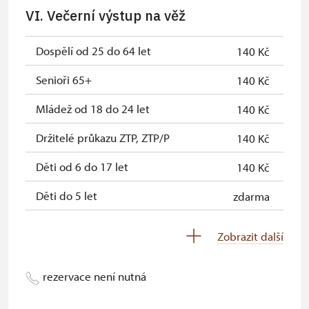
rodinní příslušníci)
skupiny 1 osoba na 10 dětí)
VI. Večerní výstup na věž
Průkaz Náš člověk *
zdarma
Průvodce organizované skupiny (1
neposkytuje se
Dospělí od 25 do 64 let
140 Kč
osoba pro celou skupinu min. 15
* Platí pouze pro jednu osobu
osob)
(držitele průkazu)
Senioři 65+
140 Kč
Karta zaměstnance s QR kódem MK
neposkytuje se
Mládež od 18 do 24 let
140 Kč
ČR *
Držitelé průkazu ZTP, ZTP/P
140 Kč
Průkaz ICOMOS *
neposkytuje se
Děti od 6 do 17 let
140 Kč
Celoroční volné vstupenky vydané
neposkytuje se
NPÚ
Děti do 5 let
zdarma
Jednorázové vstupenky vydané NPÚ
neposkytuje se
Průvodce držitele průkazu ZTP/P
zdarma
Zobrazit další
Průkaz zaměstnance NPÚ (+ až 3
neposkytuje se
Pedagogický dozor (pro školní
neposkytuje se
rodinní příslušníci)
skupiny 1 osoba na 10 dětí)
rezervace není nutná
Průkaz Náš člověk *
neposkytuje se
Průvodce organizované skupiny (1
neposkytuje se