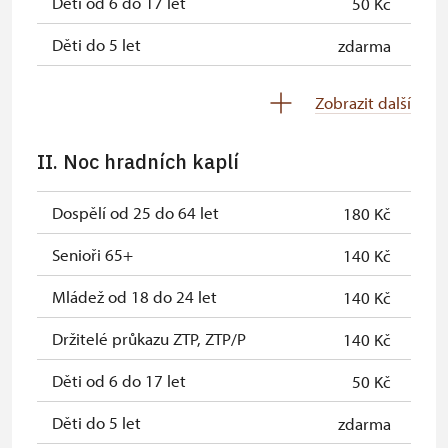
Děti od 6 do 17 let
50 Kč
Děti do 5 let
zdarma
Průvodce držitele průkazu ZTP/P
zdarma
Zobrazit další
Pedagogický dozor (pro školní
zdarma
skupiny 1 osoba na 10 dětí)
II. Noc hradních kaplí
Průvodce organizované skupiny (1
zdarma
Dospělí od 25 do 64 let
180 Kč
osoba pro celou skupinu min. 15
osob)
Senioři 65+
140 Kč
Karta zaměstnance s QR kódem MK
zdarma
Mládež od 18 do 24 let
140 Kč
ČR *
Držitelé průkazu ZTP, ZTP/P
140 Kč
Průkaz ICOMOS *
zdarma
Děti od 6 do 17 let
50 Kč
Celoroční volné vstupenky vydané
zdarma
NPÚ
Děti do 5 let
zdarma