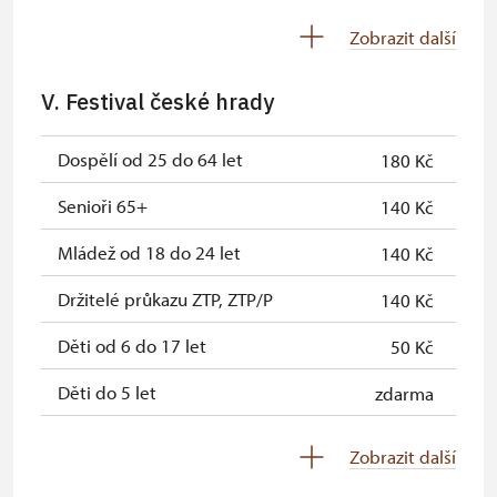
Jednorázové vstupenky vydané NPÚ
zdarma
Průvodce držitele průkazu ZTP/P
zdarma
Zobrazit další
Průkaz zaměstnance NPÚ (+ až 3
zdarma
Pedagogický dozor (pro školní
neposkytuje se
rodinní příslušníci)
skupiny 1 osoba na 10 dětí)
V. Festival české hrady
Průkaz Náš člověk *
zdarma
Průvodce organizované skupiny (1
neposkytuje se
Dospělí od 25 do 64 let
180 Kč
osoba pro celou skupinu min. 15
* Platí pouze pro jednu osobu
osob)
(držitele průkazu)
Senioři 65+
140 Kč
Karta zaměstnance s QR kódem MK
neposkytuje se
Mládež od 18 do 24 let
140 Kč
ČR *
Držitelé průkazu ZTP, ZTP/P
140 Kč
Průkaz ICOMOS *
neposkytuje se
Děti od 6 do 17 let
50 Kč
Celoroční volné vstupenky vydané
neposkytuje se
NPÚ
Děti do 5 let
zdarma
Jednorázové vstupenky vydané NPÚ
neposkytuje se
Průvodce držitele průkazu ZTP/P
zdarma
Zobrazit další
Průkaz zaměstnance NPÚ (+ až 3
zdarma
Pedagogický dozor (pro školní
neposkytuje se