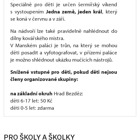
Speciálně pro děti je určen šermířský víkend
s vystoupením
Jedna země, jeden král
, který
se koná v červnu a v září.
Na nádvoří lze také pravidelně nahlédnout do
dílny kovářského mistra.
V Manském paláci je trůn, na který se mohou
děti posadit a vyfotografovat, v přízemí paláce
je možno shlédnout ukázku mučících nástrojů.
Snížené vstupné pro děti, pokud děti nejsou
členy organizované skupiny:
na základní okruh
Hrad Bezděz:
děti 6-17 let: 50 Kč
děti 0-5 let: zdarma
PRO ŠKOLY A ŠKOLKY