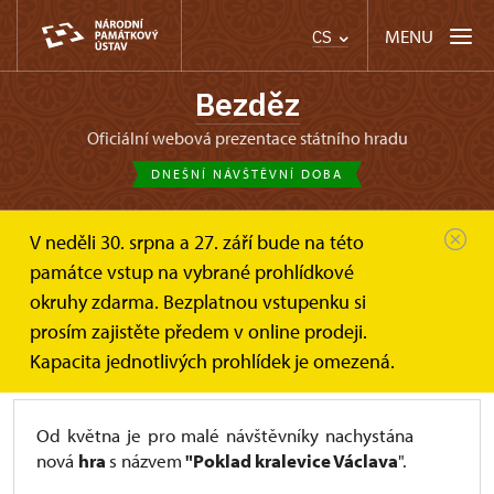
MENU
CS
Bezděz
oficiální webová prezentace státního hradu
DNEŠNÍ NÁVŠTĚVNÍ DOBA
V neděli 30. srpna a 27. září bude na této
Bezděz
Pro školy, školky, děti
památce vstup na vybrané prohlídkové
okruhy zdarma. Bezplatnou vstupenku si
prosím zajistěte předem v online prodeji.
PRO RODINY S DĚTMI:
Kapacita jednotlivých prohlídek je omezená.
Od května je pro malé návštěvníky nachystána
nová
hra
s názvem
"Poklad kralevice Václava
".