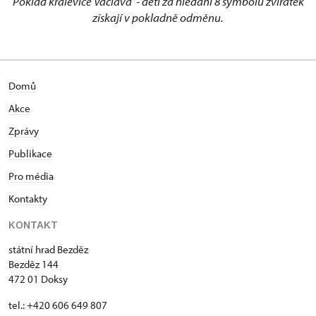
Poklad kralevice Václava - děti za hledání 8 symbolů zvířátek
získají v pokladně odměnu.
Domů
Akce
Zprávy
Publikace
Pro média
Kontakty
KONTAKT
státní hrad Bezděz
Bezděz 144
472 01 Doksy
tel.: +420 606 649 807