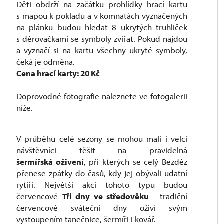
Děti obdrží na začátku prohlídky hrací kartu
s mapou k pokladu a v komnatách vyznačených
na plánku budou hledat 8 ukrytých truhliček
s děrovačkami se symboly zvířat. Pokud najdou
a vyznačí si na kartu všechny ukryté symboly,
čeká je odměna.
Cena hrací karty: 20 Kč
Doprovodné fotografie naleznete ve fotogalerii
níže.
V průběhu celé sezony se mohou malí i velcí
návštěvníci těšit na pravidelná
šermířská oživení
, při kterých se celý Bezděz
přenese zpátky do časů, kdy jej obývali udatní
rytíři. Největší akcí tohoto typu budou
červencové
Tři dny ve středověku
- tradiční
červencové sváteční dny oživí svým
vystoupením tanečnice, šermíři i kovář.