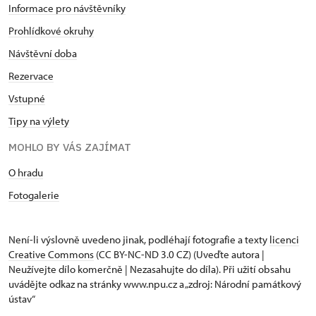
Informace pro návštěvníky
Prohlídkové okruhy
Návštěvní doba
Rezervace
Vstupné
Tipy na výlety
MOHLO BY VÁS ZAJÍMAT
O hradu
Fotogalerie
Není-li výslovně uvedeno jinak, podléhají fotografie a texty
licenci
Creative Commons
(CC BY-NC-ND 3.0 CZ) (Uveďte autora |
Neužívejte dílo komerčně | Nezasahujte do díla). Při užití obsahu
uvádějte odkaz na stránky www.npu.cz a „zdroj: Národní památkový
ústav“