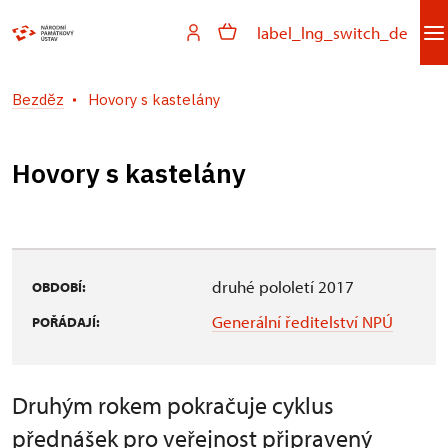
label_lng_switch_de
Bezděz
Hovory s kastelány
Hovory s kastelány
druhé pololetí 2017
OBDOBÍ:
Generální ředitelství NPÚ
POŘÁDAJÍ:
Druhým rokem pokračuje cyklus
přednášek pro veřejnost připravený