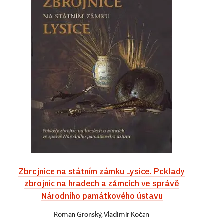
Zbrojnice na státním zámku Lysice. Poklady
zbrojnic na hradech a zámcích ve správě
Národního památkového ústavu
Roman Gronský, Vladimír Kočan