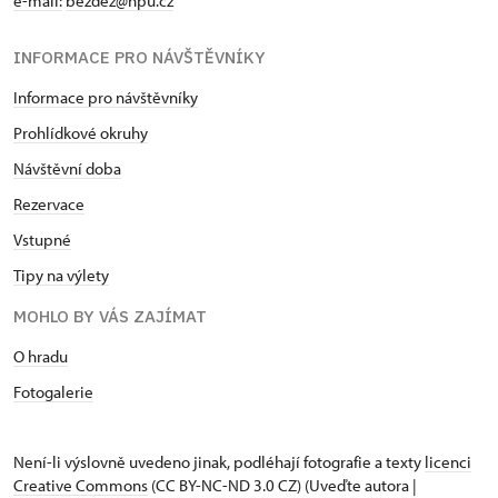
e-mail:
bezdez@npu.cz
INFORMACE PRO NÁVŠTĚVNÍKY
Informace pro návštěvníky
Prohlídkové okruhy
Návštěvní doba
Rezervace
Vstupné
Tipy na výlety
MOHLO BY VÁS ZAJÍMAT
O hradu
Fotogalerie
Není-li výslovně uvedeno jinak, podléhají fotografie a texty
licenci
Creative Commons
(CC BY-NC-ND 3.0 CZ) (Uveďte autora |