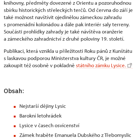
knihovny, předměty dovezené z Orientu a pozoruhodnou
sbírku historických střeleckých terčů. Od června do září je
také možnost navštívit ojedinělou zámeckou zahradu
s promenádní kolonádou a dále pak interiér saly terreny.
Součásti prohlídky zahrady je také návštěva oranžerie
a zámeckého zahradnictví z druhé poloviny 19. století.
Publikaci, která vznikla u příležitosti Roku pánů z Kunštátu
s laskavou podporou Ministerstva kultury ČR, je možné
zakoupit též osobně v pokladně
státního zámku Lysice
.
Obsah:
Nejstarší dějiny Lysic
Barokní letohrádek
Lysice v časech osvícenství
Zámek hraběte Emanuela Dubského z Třebomyslic