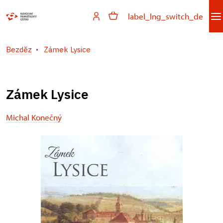
label_lng_switch_de
Bezděz
Zámek Lysice
Zámek Lysice
Michal Konečný