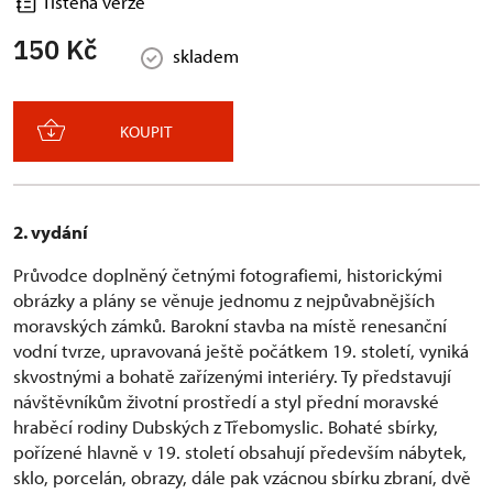
Tištěná verze
150 Kč
skladem
KOUPIT
2. vydání
Průvodce doplněný četnými fotografiemi, historickými
obrázky a plány se věnuje jednomu z nejpůvabnějších
moravských zámků. Barokní stavba na místě renesanční
vodní tvrze, upravovaná ještě počátkem 19. století, vyniká
skvostnými a bohatě zařízenými interiéry. Ty představují
návštěvníkům životní prostředí a styl přední moravské
hraběcí rodiny Dubských z Třebomyslic. Bohaté sbírky,
pořízené hlavně v 19. století obsahují především nábytek,
sklo, porcelán, obrazy, dále pak vzácnou sbírku zbraní, dvě