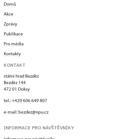
Domů
9.30 – 16.00
Akce
28. 10.-31. 10.
Zprávy
st–so
Publikace
9.30 – 16.00
Pro média
Kontakty
1. 11.
ne
KONTAKT
9.00 – 15.30
státní hrad Bezděz
Bezděz 144
2. 11.-31. 12.
472 01 Doksy
tel.: +420 606 649 807
uzavřen
e-mail:
bezdez@npu.cz
INFORMACE PRO NÁVŠTĚVNÍKY
Informace pro návštěvníky