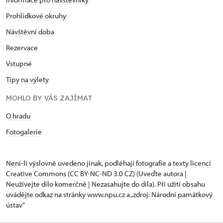
Prohlídkové okruhy
Návštěvní doba
Rezervace
Vstupné
Tipy na výlety
MOHLO BY VÁS ZAJÍMAT
O hradu
Fotogalerie
Není-li výslovně uvedeno jinak, podléhají fotografie a texty
licenci
Creative Commons
(CC BY-NC-ND 3.0 CZ) (Uveďte autora |
Neužívejte dílo komerčně | Nezasahujte do díla). Při užití obsahu
uvádějte odkaz na stránky www.npu.cz a „zdroj: Národní památkový
ústav“