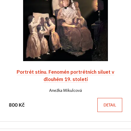
Portrét stínu. Fenomén portrétních siluet v
dlouhém 19. století
Anežka Mikulcová
800 Kč
DETAIL