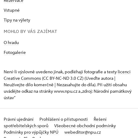
Rezervace
Vstupné
Tipy na výlety
MOHLO BY VÁS ZAJÍMAT
O hradu
Fotogalerie
Není-li výslovně uvedeno jinak, podléhají fotografie a texty
licenci
Creative Commons
(CC BY-NC-ND 3.0 CZ) (Uveďte autora |
Neužívejte dílo komerčně | Nezasahujte do díla). Při užití obsahu
uvádějte odkaz na stránky www.npu.cz a „zdroj: Národní památkový
ústav“
Právní ujednání
Prohlášení o přístupnosti
Řešení
spotřebitelských sporů
Všeobecné obchodní podmínky
Podmínky pro výpůjčky NPÚ
webeditor@npu.cz