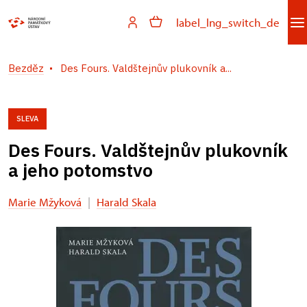
label_lng_switch_de
Bezděz
Des Fours. Valdštejnův plukovník a...
SLEVA
Des Fours. Valdštejnův plukovník
a jeho potomstvo
Marie Mžyková
|
Harald Skala