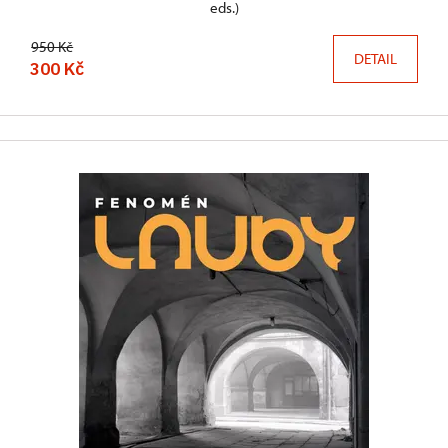
eds.)
950 Kč
DETAIL
300 Kč