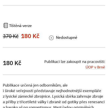
Tištěná verze
180 Kč
370 Kč
Nedostupné
Publikaci lze zakoupit na pracovišti:
180 Kč
ÚOP v Brně
Publikace určená jen odborníkům, ale
i široké veřejnosti představuje nejhodnotnější exempláře
z lysické zámecké zbrojnice. Lysická sbírka zahrnuje zbroje
a přilby z třicetileté války i zbraně od gotiky přes renesanci
a baroko až po romantismus. Mezi řadou originálních