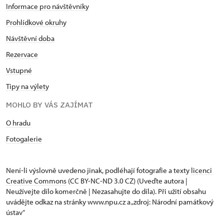
Informace pro návštěvníky
Prohlídkové okruhy
Návštěvní doba
Rezervace
Vstupné
Tipy na výlety
MOHLO BY VÁS ZAJÍMAT
O hradu
Fotogalerie
Není-li výslovně uvedeno jinak, podléhají fotografie a texty
licenci
Creative Commons
(CC BY-NC-ND 3.0 CZ) (Uveďte autora |
Neužívejte dílo komerčně | Nezasahujte do díla). Při užití obsahu
uvádějte odkaz na stránky www.npu.cz a „zdroj: Národní památkový
ústav“