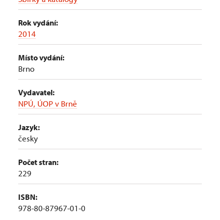
Rok vydání:
2014
Místo vydání:
Brno
Vydavatel:
NPÚ, ÚOP v Brně
Jazyk:
česky
Počet stran:
229
ISBN:
978-80-87967-01-0