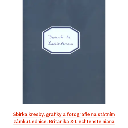
Sbírka kresby, grafiky a fotografie na státním
zámku Lednice. Britanika & Liechtensteiniana