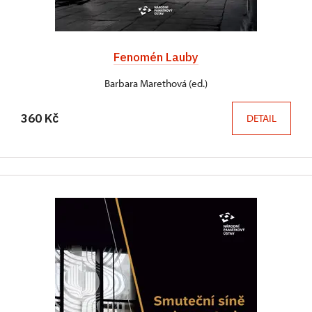
Fenomén Lauby
Barbara Marethová (ed.)
360 Kč
DETAIL