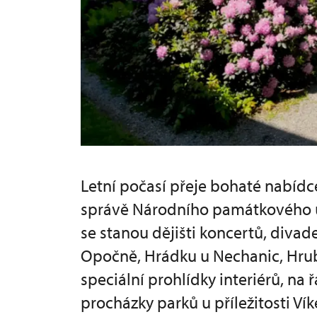
Letní počasí přeje bohaté nabídc
správě Národního památkového ú
se stanou dějišti koncertů, diva
Opočně, Hrádku u Nechanic, Hrub
speciální prohlídky interiérů, 
procházky parků u příležitosti Ví