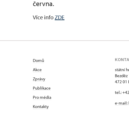
června.
Více info
ZDE
KONT
Domů
Akce
státní 
Bezděz
Zprávy
472 01 
Publikace
tel.: +
Pro média
e-mail:
Kontakty