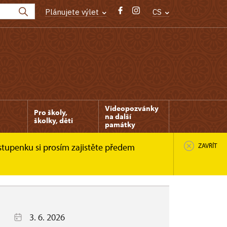
Plánujete výlet
CS
Videopozvánky
Pro školy,
na další
školky, děti
památky
stupenku si prosím zajistěte předem
ZAVŘÍT
3. 6. 2026