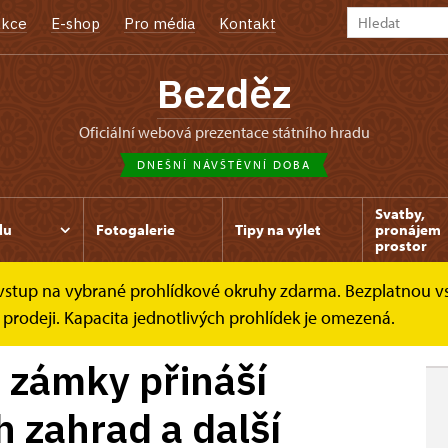
kce
E-shop
Pro média
Kontakt
Bezděz
oficiální webová prezentace státního hradu
DNEŠNÍ NÁVŠTĚVNÍ DOBA
Svatby,
du
Fotogalerie
Tipy na výlet
pronájem
prostor
e vstup na vybrané prohlídkové okruhy zdarma. Bezplatnou v
přináší...
 prodeji. Kapacita jednotlivých prohlídek je omezená.
 zámky přináší
 zahrad a další