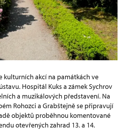
e kulturních akcí na památkách ve
stavu. Hospitál Kuks a zámek Sychrov
delních a muzikálových představení. Na
ém Rohozci a Grabštejně se připravují
na řadě objektů proběhnou komentované
kendu otevřených zahrad 13. a 14.