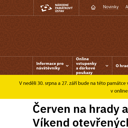
Novinky
A
Online
Informace pro
vstupenky
O hra
návštěvníky
a dárkové
poukazy
V neděli 30. srpna a 27. září bude na této památc
Bezděz
Zprávy
Červen na hrady a zámky 
v online
Červen na hrady a
Víkend otevřených