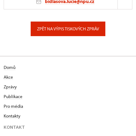
bidlasova.lucie@npu.cz
ÚPS na Sychrově
Zámecký park 1/, Slatiňany
ZPĚT NA VÝPIS TISKOVÝCH ZPRÁV
Domů
Akce
Zprávy
Publikace
Pro média
Kontakty
KONTAKT