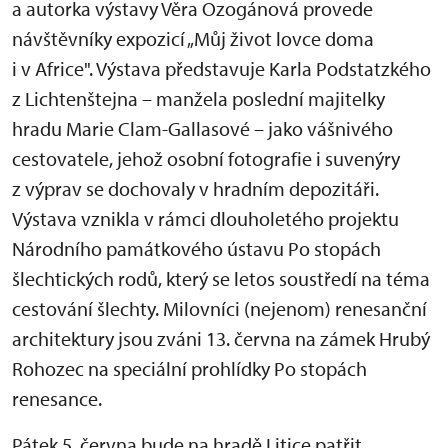
a autorka výstavy Věra Ozogánová provede
návštěvníky expozicí „Můj život lovce doma
i v Africe". Výstava představuje Karla Podstatzkého
z Lichtenštejna – manžela poslední majitelky
hradu Marie Clam-Gallasové – jako vášnivého
cestovatele, jehož osobní fotografie i suvenýry
z výprav se dochovaly v hradním depozitáři.
Výstava vznikla v rámci dlouholetého projektu
Národního památkového ústavu Po stopách
šlechtických rodů, který se letos soustředí na téma
cestování šlechty. Milovníci (nejenom) renesanční
architektury jsou zváni 13. června na zámek Hrubý
Rohozec na speciální prohlídky Po stopách
renesance.
Pátek 5. června bude na hradě Litice patřit