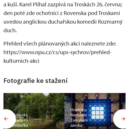
a kuší. Karel Plíhal zazpívá na Troskách 26. června;
den poté zde ochotníci z Rovenska pod Troskami
uvedou anglickou duchařskou komedii Rozmarný
duch.
Přehled všech plánovaných akcí naleznete zde:
https://www.npu.cz/cs/ups-sychrov/prehled-
kulturnich-akci
Fotografie ke stažení
Hrádek u
Bredovská
Nechanic -
zahrada na
Zamykání
Lemberku
zámku