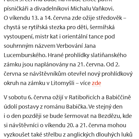
písničkáři a divadelníkovi Michalu Vaňkovi.
O víkendu 13. a 14. června zde ožije středověk –
chystá se rytířská stezka pro děti, šermířská
vystoupení, mistr kat i orientální tance pod
souhrnným názvem Verbování Jana
Lucemburského. Hrané prohlídky slatiňanského
zámku jsou naplánovány na 21. června. Od 2.
června se návštěvníkům otevřel nový prohlídkový
okruh na zámku v Litomyšli – více
zde
V sobotu 6. června ožijí v Ratibořicích a Babiččině
údolí postavy z románu Babička. Ve stejný den
i o den později se bude šermovat na Bezdězu, kde
si návštěvníci o víkendu 20. a 21. června mohou
vyzkoušet také střelbu z anglických dlouhých luků