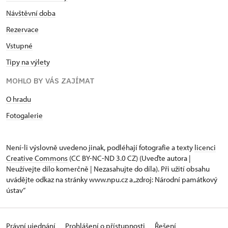
Návštěvní doba
Rezervace
Vstupné
Tipy na výlety
MOHLO BY VÁS ZAJÍMAT
O hradu
Fotogalerie
Není-li výslovně uvedeno jinak, podléhají fotografie a texty
licenci
Creative Commons
(CC BY-NC-ND 3.0 CZ) (Uveďte autora |
Neužívejte dílo komerčně | Nezasahujte do díla). Při užití obsahu
uvádějte odkaz na stránky www.npu.cz a „zdroj: Národní památkový
ústav“
Právní ujednání
Prohlášení o přístupnosti
Řešení