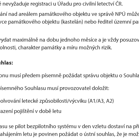
é nevyžaduje registraci u Úřadu pro civilní letectví ČR.
étání nad areálem památkového objektu ve správě NPÚ může
ávce památkového objektu (kastelán) nebo ředitel územní p
 vydat maximálně na dobu jednoho měsíce a je vždy posuzo
olnosti, charakter památky a míru možných rizik.
hlas:
ronu musí předem písemně požádat správu objektu o Souhla
ísemného Souhlasu musí provozovatel doložit:
olvování letecké způsobilosti/výcviku (A1/A3, A2)
azení pojištění v době letu
lasu se pilot bezpilotního systému v den vzletu dostaví na 
hájením letu je povinen požádat o ústní souhlas, že je možn