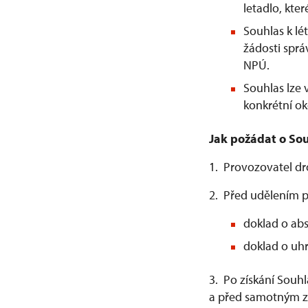
letadlo, kter
Souhlas k l
žádosti spr
NPÚ.
Souhlas lze
konkrétní ok
Jak požádat o Sou
1. Provozovatel d
2. Před udělením p
doklad o abs
doklad o uhr
3. Po získání Souh
a před samotným za