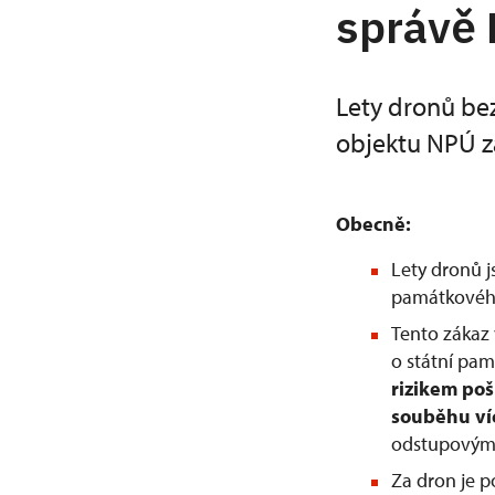
správě
Lety dronů be
objektu NPÚ z
Obecně:
Lety dronů 
památkového
Tento zákaz 
o státní pam
rizikem po
souběhu ví
odstupovým 
Za dron je 