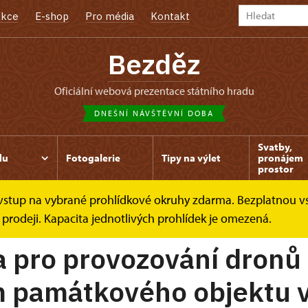
kce
E-shop
Pro média
Kontakt
Bezděz
oficiální webová prezentace státního hradu
DNEŠNÍ NÁVŠTĚVNÍ DOBA
Svatby,
du
Fotogalerie
Tipy na výlet
pronájem
prostor
e vstup na vybrané prohlídkové okruhy zdarma. Bezplatnou v
ony
 prodeji. Kapacita jednotlivých prohlídek je omezená.
a pro provozování dronů
m památkového objektu 