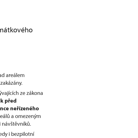
amátkového
nad areálem
zakázány.
ývajících ze zákona
ek před
nce neřízeného
 areálů a omezeným
 návštěvníků.
dy i bezpilotní