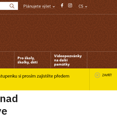
Plánujete výlet
CS
Videopozvánky
Pro školy,
na další
školky, děti
památky
stupenku si prosím zajistěte předem
ZAVŘÍT
 nad
ve