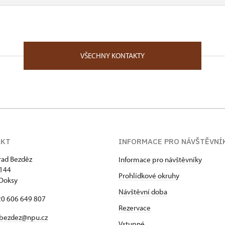
VŠECHNY KONTAKTY
AKT
INFORMACE PRO NÁVŠTĚVNÍ
hrad Bezděz
Informace pro návštěvníky
 144
Prohlídkové okruhy
Doksy
Návštěvní doba
420 606 649 807
Rezervace
bezdez@npu.cz
Vstupné