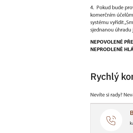
4. Pokud bude prov
komerčním účelům, 
systému vyřídit „S
sjednanou úhradu j
NEPOVOLENÉ PŘE
NEPRODLENĚ HLÁŠ
Rychlý ko
Nevíte si rady? Ne
B
k