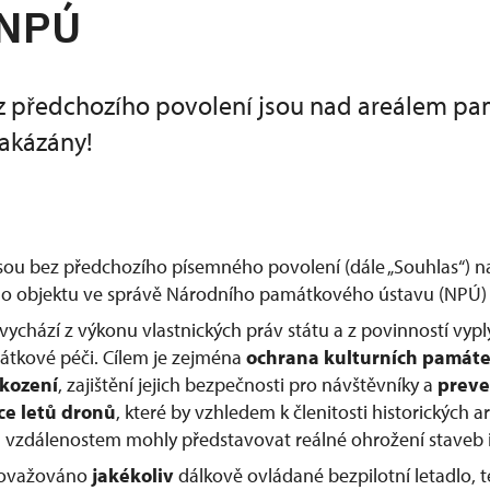
 NPÚ
z předchozího povolení jsou nad areálem p
akázány!
jsou bez předchozího písemného povolení (dále „Souhlas“) 
 objektu ve správě Národního památkového ústavu (NPÚ) 
vychází z výkonu vlastnických práv státu a z povinností vypl
átkové péči. Cílem je zejména
ochrana kulturních památ
škození
, zajištění jejich bezpečnosti pro návštěvníky a
preve
ce letů dronů
, které by vzhledem k členitosti historických
vzdálenostem mohly představovat reálné ohrožení staveb i
považováno
jakékoliv
dálkově ovládané bezpilotní letadlo, te