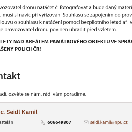
ozovatel dronu natáčet či fotografovat a bude daný materiá
musí si navíc při vyřizování Souhlasu se zapojením do pro
mlouvu o souhlasu k natáčení pomocí bezpilotního letadla“.
e provozovatel dronu povinen uhradit před vzletem.
LETY NAD AREÁLEM PAMÁTKOVÉHO OBJEKTU VE SPRÁ
ENY POLICII ČR!
ntakt
vadí, ozvěte se nám, rádi vám poradíme.
c. Seidl Kamil
astelán
606649807
seidl.kamil@npu.cz