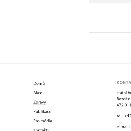
KONT
Domů
Akce
státní 
Bezděz
Zprávy
472 01 
Publikace
tel.: +
Pro média
e-mail:
Kontakty