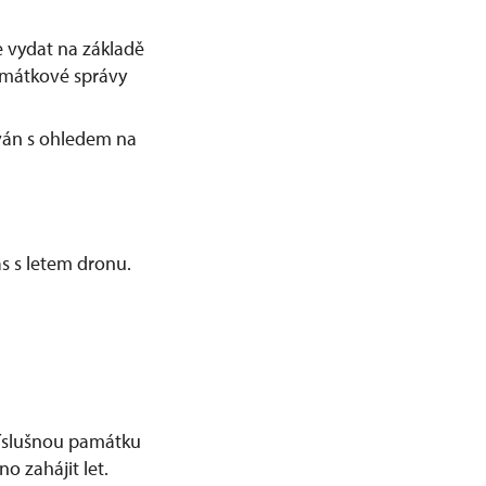
 vydat na základě
amátkové správy
ván s ohledem na
s s letem dronu.
příslušnou památku
o zahájit let.