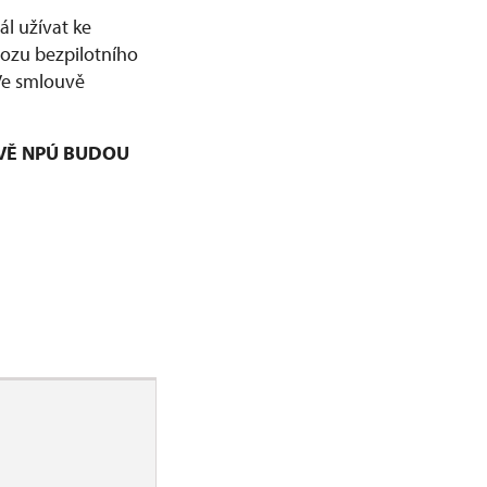
l užívat ke
vozu bezpilotního
 Ve smlouvě
VĚ NPÚ BUDOU