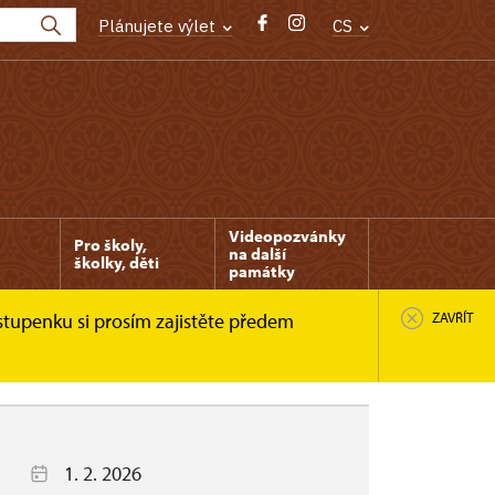
Plánujete výlet
CS
Videopozvánky
Pro školy,
na další
školky, děti
památky
stupenku si prosím zajistěte předem
ZAVŘÍT
1. 2. 2026