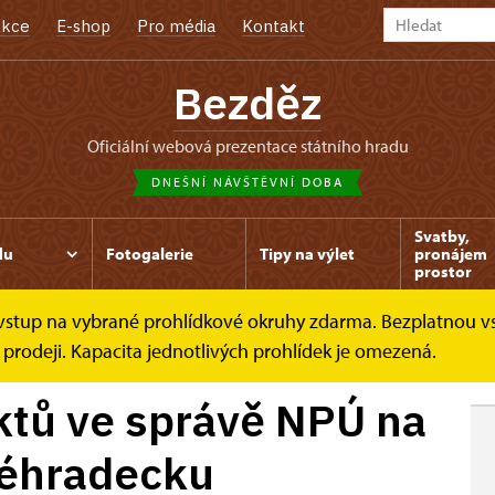
kce
E-shop
Pro média
Kontakt
Bezděz
oficiální webová prezentace státního hradu
DNEŠNÍ NÁVŠTĚVNÍ DOBA
Svatby,
du
Fotogalerie
Tipy na výlet
pronájem
prostor
e vstup na vybrané prohlídkové okruhy zdarma. Bezplatnou v
správě...
 prodeji. Kapacita jednotlivých prohlídek je omezená.
ktů ve správě NPÚ na
véhradecku