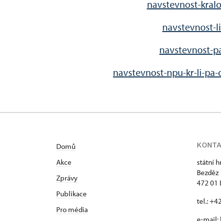
navstevnost-kralo
navstevnost-li
navstevnost-pa
navstevnost-npu-kr-li-pa-
KONT
Domů
Akce
státní 
Bezděz
Zprávy
472 01 
Publikace
tel.: +
Pro média
e-mail: