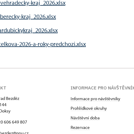
vehradecky-kraj_2026.xlsx
berecky-kraj_2026.xlsx
rdubickykraj_2026.xlsx
celkova-2026-a-roky-predchozi.xlsx
AKT
INFORMACE PRO NÁVŠTĚVNÍ
hrad Bezděz
Informace pro návštěvníky
 144
Prohlídkové okruhy
Doksy
Návštěvní doba
420 606 649 807
Rezervace
bezdez@npu.cz