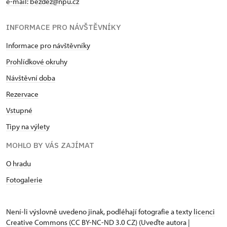
e-mail:
bezdez@npu.cz
INFORMACE PRO NÁVŠTĚVNÍKY
Informace pro návštěvníky
Prohlídkové okruhy
Návštěvní doba
Rezervace
Vstupné
Tipy na výlety
MOHLO BY VÁS ZAJÍMAT
O hradu
Fotogalerie
Není-li výslovně uvedeno jinak, podléhají fotografie a texty
licenci
Creative Commons
(CC BY-NC-ND 3.0 CZ) (Uveďte autora |