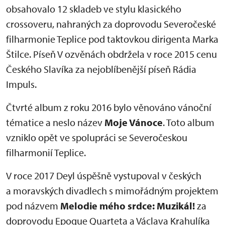
obsahovalo 12 skladeb ve stylu klasického
crossoveru, nahraných za doprovodu Severočeské
filharmonie Teplice pod taktovkou dirigenta Marka
Štilce. Píseň V ozvěnách obdržela v roce 2015 cenu
Českého Slavíka za nejoblíbenější píseň Rádia
Impuls.
Čtvrté album z roku 2016 bylo věnováno vánoční
tématice a neslo název
Moje Vánoce
. Toto album
vzniklo opět ve spolupráci se Severočeskou
filharmonií Teplice.
V roce 2017 Deyl úspěšně vystupoval v českých
a moravských divadlech s mimořádným projektem
pod názvem
Melodie mého srdce: Muzikál!
za
doprovodu Epoque Quarteta a Václava Krahulíka