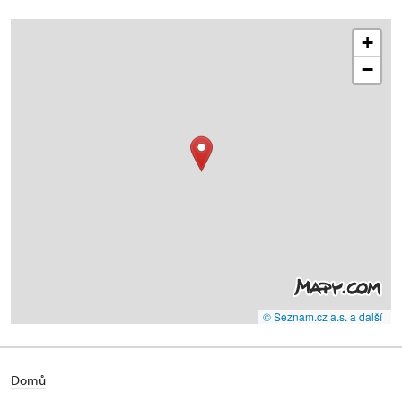
+
−
© Seznam.cz a.s. a další
Domů