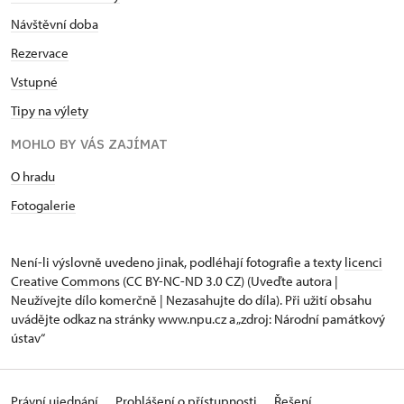
Návštěvní doba
Rezervace
Vstupné
Tipy na výlety
MOHLO BY VÁS ZAJÍMAT
O hradu
Fotogalerie
Není-li výslovně uvedeno jinak, podléhají fotografie a texty
licenci
Creative Commons
(CC BY-NC-ND 3.0 CZ) (Uveďte autora |
Neužívejte dílo komerčně | Nezasahujte do díla). Při užití obsahu
uvádějte odkaz na stránky www.npu.cz a „zdroj: Národní památkový
ústav“
Právní ujednání
Prohlášení o přístupnosti
Řešení