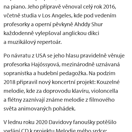
na piano. Jeho přípravě věnoval celý rok 2016,
včetně studia v Los Angeles, kde pod vedením
profesorky a operní pěvkyně Ahddy Shur
každodenně vylepšoval anglickou dikci
a muzikálový repertoár.
Po návratu z USA se jeho hlasu pravidelně věnuje
profesorka Hajóssyová, mezinárodně uznávaná
sopranistka a hudební pedagožka. Na podzim
2018 připravil nový koncertní projekt: Kouzelné
melodie, kde za doprovodu klavíru, violoncella
a flétny zaznívají známe melodie z filmového
světa animovaných pohádek.
V lednu roku 2020 Davidovy fanoušky potěšilo
vydání CD k projektu Melodie mého srdce: