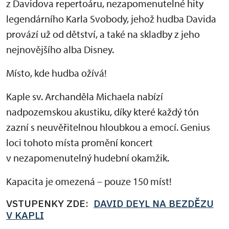
z Davidova repertoáru, nezapomenutelné hity
legendárního Karla Svobody, jehož hudba Davida
provází už od dětství, a také na skladby z jeho
nejnovějšího alba Disney.
Místo, kde hudba ožívá!
Kaple sv. Archanděla Michaela nabízí
nadpozemskou akustiku, díky které každý tón
zazní s neuvěřitelnou hloubkou a emocí. Genius
loci tohoto místa promění koncert
v nezapomenutelný hudební okamžik.
Kapacita je omezená – pouze 150 míst!
VSTUPENKY ZDE:
DAVID DEYL NA BEZDĚZU
V KAPLI