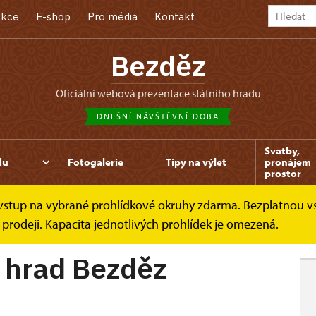
kce
E-shop
Pro média
Kontakt
Bezděz
oficiální webová prezentace státního hradu
DNEŠNÍ NÁVŠTĚVNÍ DOBA
Svatby,
du
Fotogalerie
Tipy na výlet
pronájem
prostor
e vstup na vybrané prohlídkové okruhy zdarma. Bezplatnou v
Bezděz
 prodeji. Kapacita jednotlivých prohlídek je omezená.
ý hrad Bezděz