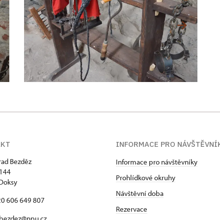
AKT
INFORMACE PRO NÁVŠTĚVNÍ
hrad Bezděz
Informace pro návštěvníky
 144
Prohlídkové okruhy
Doksy
Návštěvní doba
420 606 649 807
Rezervace
bezdez@npu.cz