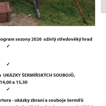
program sezony 2026
oživlý středověký hrad
✓
✓
a
UKÁZKY ŠERMÍŘSKÝCH SOUBOJŮ,
/14,00 a 15,30
✓
ortura
- ukázky zbraní a souboje šermířů