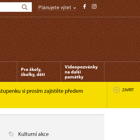
Plánujete výlet
Videopozvánky
Pro školy,
na další
školky, děti
památky
stupenku si prosím zajistěte předem
ZAVŘÍT
Kulturní akce