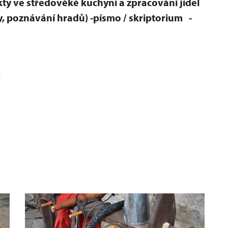
ty ve středověké kuchyni a zpracování jídel
y, poznávání hradů)
-písmo / skriptorium
-
.