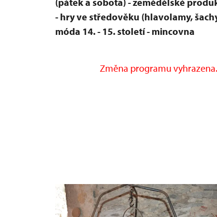
(pátek a sobota)
- zemědělské produk
- hry ve středověku (hlavolamy, šach
móda 14. - 15. století
- mincovna
Změna programu vyhrazena