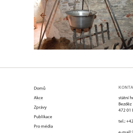
KONT
Domů
Akce
státní 
Bezděz
Zprávy
472 01 
Publikace
tel.: +
Pro média
e-mail: