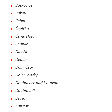
Boskovice
Bukov
Čebín
Čepička
Černá Hora
Černvín
Dalečín
Deblín
Dolní Čepí
Dolní Loučky
Doubravice nad Svitavou
Doubravník
Drásov
Kunštát