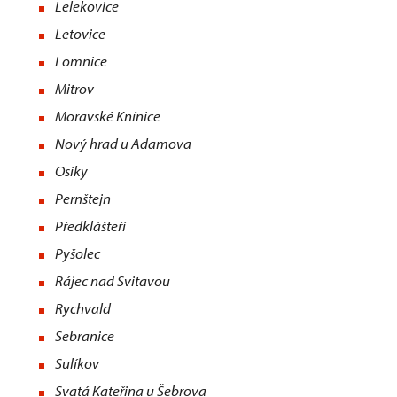
Lelekovice
Letovice
Lomnice
Mitrov
Moravské Knínice
Nový hrad u Adamova
Osiky
Pernštejn
Předklášteří
Pyšolec
Rájec nad Svitavou
Rychvald
Sebranice
Sulíkov
Svatá Kateřina u Šebrova