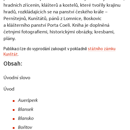
hradních zřícenin, klášterů a kostelů, které tvořily krajinu
hradů, rozkládajících se na panství českého krále –
Pernštejnů, Kunštátů, pánů z Lomnice, Boskovic
a klášterního panství Porta Coeli. Kniha je doplněná
četnými fotografiemi, historickými obrázky, kresbami,
plány.
Publikaci lze do vyprodání zakoupit v pokladně
státního zámku
Kunštát
.
Obsah:
Úvodní slovo
Úvod
Aueršperk
Blansek
Blansko
Bořitov