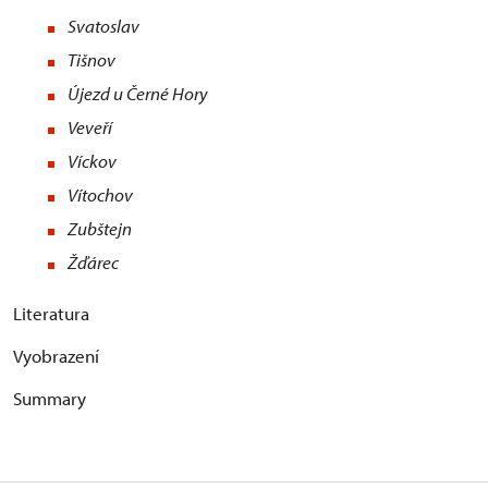
Svatoslav
Tišnov
Újezd u Černé Hory
Veveří
Víckov
Vítochov
Zubštejn
Žďárec
Literatura
Vyobrazení
Summary