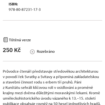
ISBN:
978-80-87231-17-3
Tištěná verze
250 Kč
Rozebráno
Průvodce čtenáři představuje středověkou architekturou
v povodí řek Svratky a Svitavy a připomíná zakladatelskou
a stavební činnost rodu s erbem tří pruhů. Páni
z Kunštátu sehráli klíčovou roli v osidlování a proměně
krajiny mezi dvěma důležitými moravskými řekami. Kromě
uměleckohistorického úvodu vázaného k 13.–15. století
publikace obsahuje rovněž na 50 hesel jednotlivých hradů,