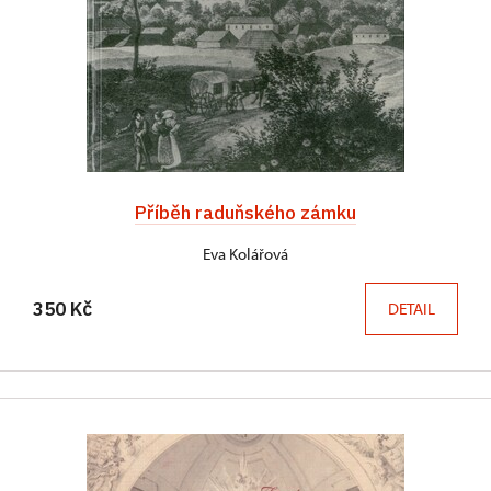
Příběh raduňského zámku
Eva Kolářová
350 Kč
DETAIL