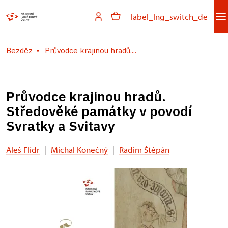
label_lng_switch_de
Bezděz
Průvodce krajinou hradů....
Průvodce krajinou hradů.
Středověké památky v povodí
Svratky a Svitavy
Aleš Flídr
|
Michal Konečný
|
Radim Štěpán