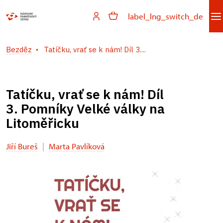
label_lng_switch_de
Bezděz
Tatíčku, vrať se k nám! Díl 3....
Tatíčku, vrať se k nám! Díl
3. Pomníky Velké války na
Litoměřicku
Jiří Bureš
|
Marta Pavlíková