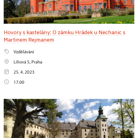
Hovory s kastelány: O zámku Hrádek u Nechanic s
Martinem Rejmanem
Vzdělávání
Liliová 5, Praha
25. 4. 2023
17.00