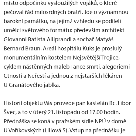
místo odpočinku vysloužilých vojáků, o které
pečoval řád milosrdných bratří. Jde o významnou
barokní památku, na jejímž vzhledu se podíleli
umělci světového formátu: především architekt
Giovanni Batista Alliprandi a sochař Matyáš
Bernard Braun. Areál hospitálu Kuks je proslulý
monumentálním kostelem Nejsvětější Trojice,
cyklem nástěnných maleb Tance smrti, alegoriemi
Ctností a Neřestí a jednou z nejstarších lékáren –
U Granátového jablka.
Historií objektu Vás provede pan kastelán Bc. Libor
Švec, a to v úterý 21. listopadu od 17.00 hodin.
Přednáška se koná v pražském sídle NPÚ v domě
U Voříkovských (Liliová 5). Vstup na přednášku je