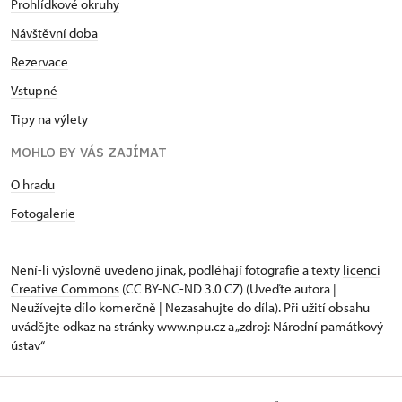
Prohlídkové okruhy
Návštěvní doba
Rezervace
Vstupné
Tipy na výlety
MOHLO BY VÁS ZAJÍMAT
O hradu
Fotogalerie
Není-li výslovně uvedeno jinak, podléhají fotografie a texty
licenci
Creative Commons
(CC BY-NC-ND 3.0 CZ) (Uveďte autora |
Neužívejte dílo komerčně | Nezasahujte do díla). Při užití obsahu
uvádějte odkaz na stránky www.npu.cz a „zdroj: Národní památkový
ústav“