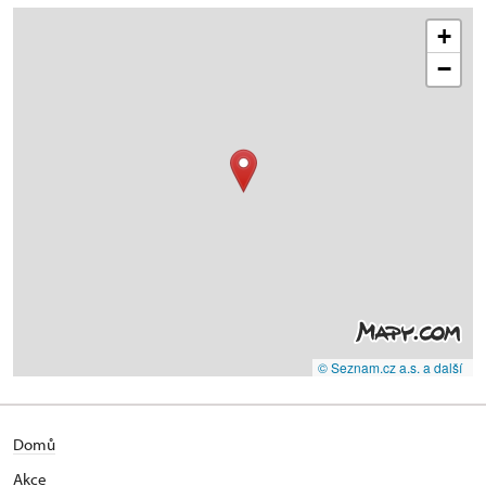
+
−
© Seznam.cz a.s. a další
Domů
Akce