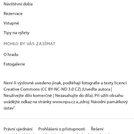
Návštěvní doba
Rezervace
Vstupné
Tipy na výlety
MOHLO BY VÁS ZAJÍMAT
O hradu
Fotogalerie
Není-li výslovně uvedeno jinak, podléhají fotografie a texty
licenci
Creative Commons
(CC BY-NC-ND 3.0 CZ) (Uveďte autora |
Neužívejte dílo komerčně | Nezasahujte do díla). Při užití obsahu
uvádějte odkaz na stránky www.npu.cz a „zdroj: Národní památkový
ústav“
Právní ujednání
Prohlášení o přístupnosti
Řešení