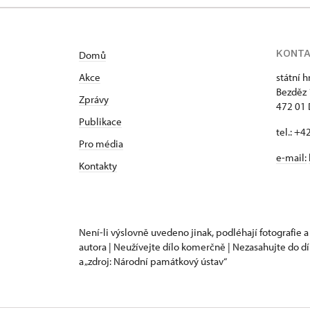
KONT
Domů
Akce
státní 
Bezděz
Zprávy
472 01 
Publikace
tel.: +
Pro média
e-mail:
Kontakty
Není-li výslovně uvedeno jinak, podléhají fotografie a
autora | Neužívejte dílo komerčně | Nezasahujte do dí
a „zdroj: Národní památkový ústav“