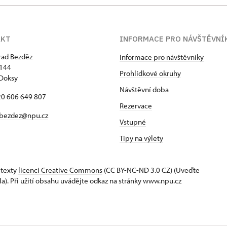
AKT
INFORMACE PRO NÁVŠTĚVNÍ
hrad Bezděz
Informace pro návštěvníky
 144
Prohlídkové okruhy
Doksy
Návštěvní doba
420 606 649 807
Rezervace
bezdez@npu.cz
Vstupné
Tipy na výlety
 texty
licenci Creative Commons
(CC BY-NC-ND 3.0 CZ) (Uveďte
la). Při užití obsahu uvádějte odkaz na stránky www.npu.cz