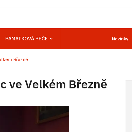
PAMÁTKOVÁ PÉČE
Novinky
elkém Březně
c ve Velkém Březně