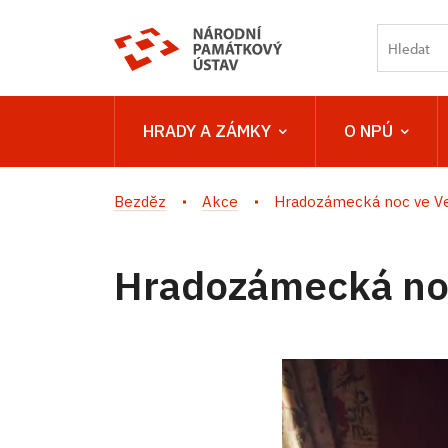
HRADY A ZÁMKY
O NPÚ
Bezděz
Akce
Hradozámecká noc ve V
Hradozámecká no