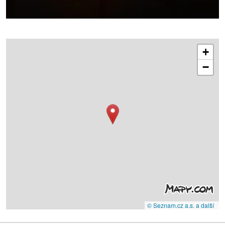
+
−
© Seznam.cz a.s. a další