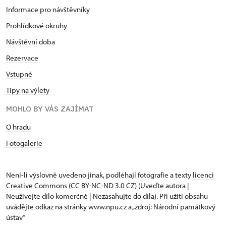
Informace pro návštěvníky
Prohlídkové okruhy
Návštěvní doba
Rezervace
Vstupné
Tipy na výlety
MOHLO BY VÁS ZAJÍMAT
O hradu
Fotogalerie
Není-li výslovně uvedeno jinak, podléhají fotografie a texty
licenci
Creative Commons
(CC BY-NC-ND 3.0 CZ) (Uveďte autora |
Neužívejte dílo komerčně | Nezasahujte do díla). Při užití obsahu
uvádějte odkaz na stránky www.npu.cz a „zdroj: Národní památkový
ústav“