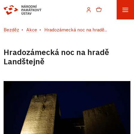
Bezděz
Akce
Hradozámecká noc na hradě...
Hradozámecká noc na hradě
Landštejně