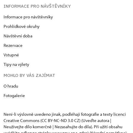
INFORMACE PRO NÁVŠTĚVNÍKY
Informace pro návštěvníky
Prohlídkové okruhy
Návštěvní doba
Rezervace
Vstupné
Tipy na výlety
MOHLO BY VÁS ZAJÍMAT
O hradu
Fotogalerie
Není-li výslovně uvedeno jinak, podléhají fotografie a texty
licenci
Creative Commons
(CC BY-NC-ND 3.0 CZ) (Uveďte autora |
Neužívejte dílo komerčně | Nezasahujte do díla). Při užití obsahu
uvádějte odkaz na stránky www.npu.cz a „zdroj: Národní památkový