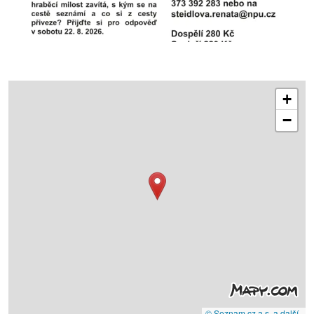
+
−
© Seznam.cz a.s. a další