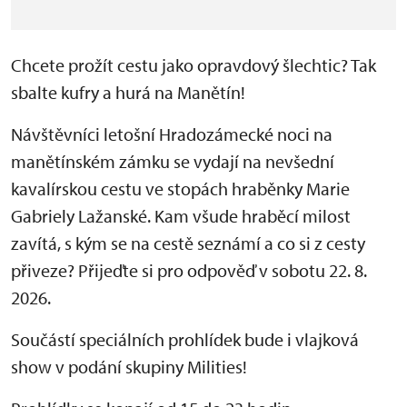
Chcete prožít cestu jako opravdový šlechtic? Tak
sbalte kufry a hurá na Manětín!
Návštěvníci letošní Hradozámecké noci na
manětínském zámku se vydají na nevšední
kavalírskou cestu ve stopách hraběnky Marie
Gabriely Lažanské. Kam všude hraběcí milost
zavítá, s kým se na cestě seznámí a co si z cesty
přiveze? Přijeďte si pro odpověď v sobotu 22. 8.
2026.
Součástí speciálních prohlídek bude i vlajková
show v podání skupiny Milities!