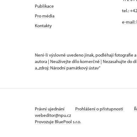
Publikace
tel.: +
Pro média
e-mail:
Kontakty
Není-li výslovně uvedeno jinak, podléhají fotografie a
autora | Neužívejte dílo komerčně | Nezasahujte do dí
a „zdroj: Národní památkový ústav“
Právní ujednání
Prohlášení o přístupnosti
Ř
webeditor@npu.cz
Provozuje BluePool s.r.o.