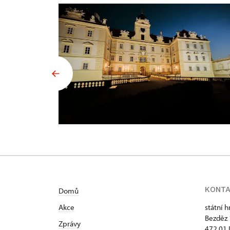
KONT
Domů
Akce
státní 
Bezděz
Zprávy
472 01 