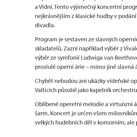
a Vídní. Tento výjimečný koncertní pr
nejkrásnějším z klasické hudby v podán
divadla.
Program je sestaven ze slavných operní
skladatelů. Zazní například výběr z Viv
výběr ze symfonií Ludwiga van Beethov
proslulé operní árie – mimo jiné slavná 
Chybět nebudou ani ukázky vídeňské ope
Valticích působil jako kapelník orchestru
Oblíbené operetní melodie a virtuózní á
šarm. Koncert je určen všem milovníkům k
velkých hudebních děl v komorním, ale 