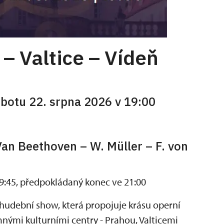
 – Valtice – Vídeň
obotu 22. srpna 2026 v 19:00
 Van Beethoven – W. Müller – F. von
19:45, předpokládaný konec ve 21:00
dební show, která propojuje krásu operní
ými kulturními centry - Prahou, Valticemi