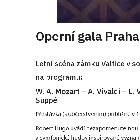
Operní gala Praha
Letní scéna zámku Valtice v s
na programu:
W. A. Mozart – A. Vivaldi – L.
Suppé
Přestávka (s občerstvením) přibližně v 
Robert Hugo uvádí nezapomenutelnou hu
a symfonické hudby inspirované významn