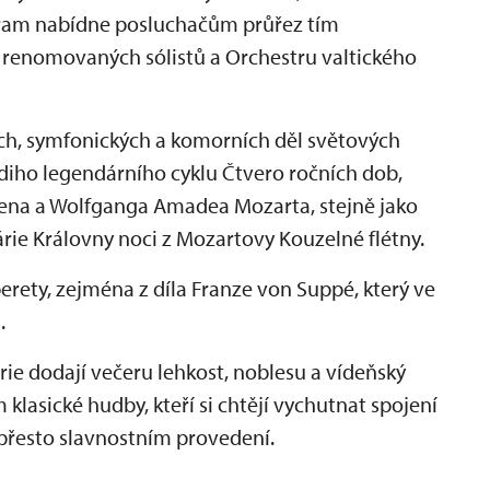
ogram nabídne posluchačům průřez tím
í renomovaných sólistů a Orchestru valtického
ch, symfonických a komorních děl světových
aldiho legendárního cyklu Čtvero ročních dob,
ena a Wolfganga Amadea Mozarta, stejně jako
árie Královny noci z Mozartovy Kouzelné flétny.
rety, zejména z díla Franze von Suppé, který ve
.
rie dodají večeru lehkost, noblesu a vídeňský
lasické hudby, kteří si chtějí vychutnat spojení
přesto slavnostním provedení.