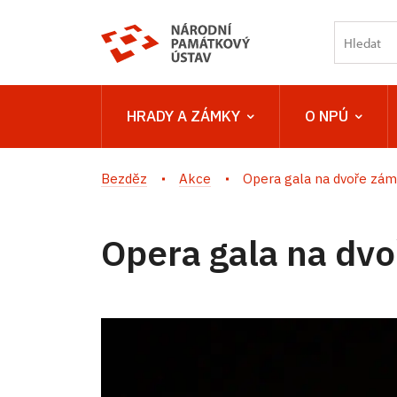
HRADY A ZÁMKY
O NPÚ
Bezděz
Akce
Opera gala na dvoře zám
Opera gala na dvo