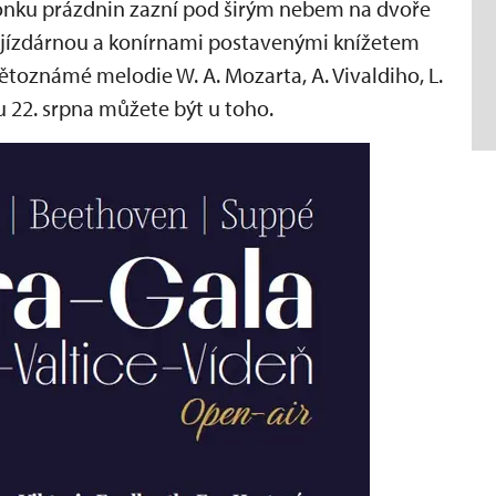
onku prázdnin zazní pod širým nebem na dvoře
jízdárnou a konírnami postavenými knížetem
toznámé melodie W. A. Mozarta, A. Vivaldiho, L.
 22. srpna můžete být u toho.