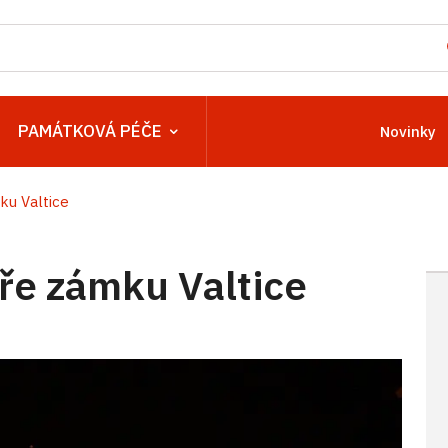
PAMÁTKOVÁ PÉČE
Novinky
ku Valtice
ře zámku Valtice