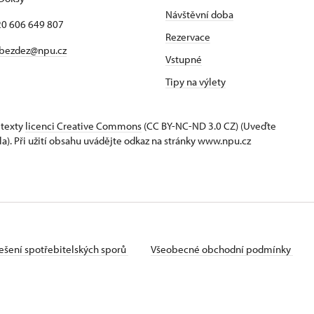
Návštěvní doba
420 606 649 807
Rezervace
bezdez@npu.cz
Vstupné
Tipy na výlety
 texty
licenci Creative Commons
(CC BY-NC-ND 3.0 CZ) (Uveďte
la). Při užití obsahu uvádějte odkaz na stránky www.npu.cz
ešení spotřebitelských sporů
Všeobecné obchodní podmínky