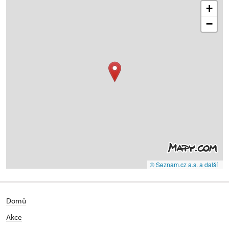
+
−
© Seznam.cz a.s. a další
Domů
Akce