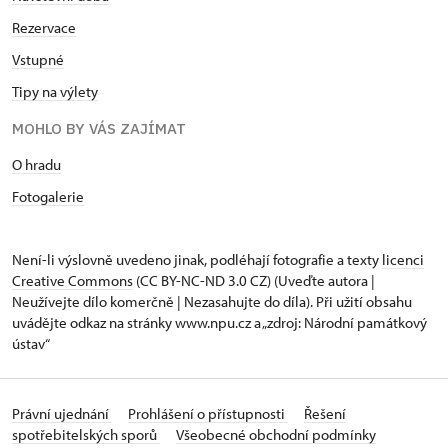
Rezervace
Vstupné
Tipy na výlety
MOHLO BY VÁS ZAJÍMAT
O hradu
Fotogalerie
Není-li výslovně uvedeno jinak, podléhají fotografie a texty
licenci
Creative Commons
(CC BY-NC-ND 3.0 CZ) (Uveďte autora |
Neužívejte dílo komerčně | Nezasahujte do díla). Při užití obsahu
uvádějte odkaz na stránky www.npu.cz a „zdroj: Národní památkový
ústav“
Právní ujednání
Prohlášení o přístupnosti
Řešení
spotřebitelských sporů
Všeobecné obchodní podmínky