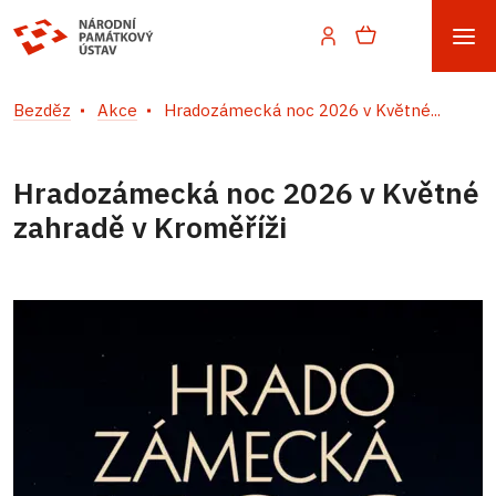
Bezděz
Akce
Hradozámecká noc 2026 v Květné...
Hradozámecká noc 2026 v Květné
zahradě v Kroměříži