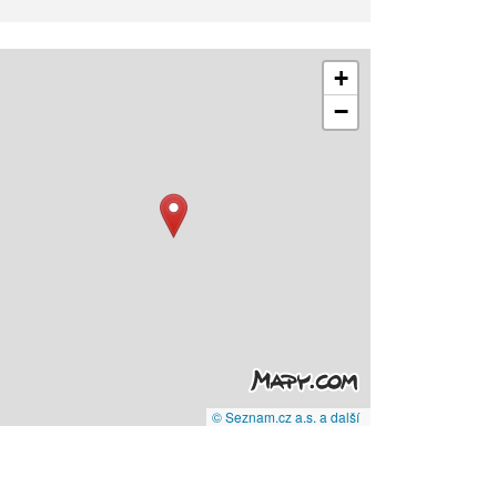
+
−
© Seznam.cz a.s. a další