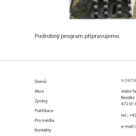
Podrobný program připravujeme.
KONT
Domů
Akce
státní 
Bezděz
Zprávy
472 01 
Publikace
tel.: +
Pro média
e-mail:
Kontakty