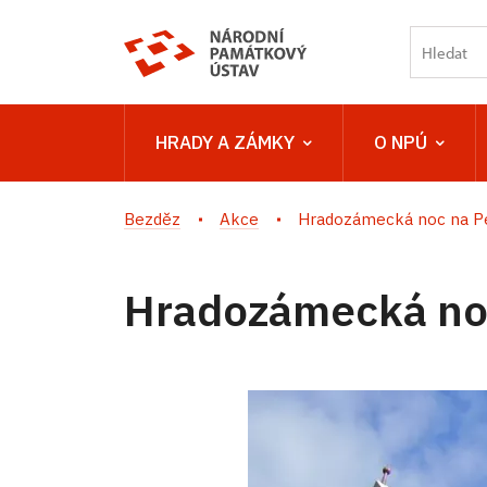
HRADY A ZÁMKY
O NPÚ
Bezděz
Akce
Hradozámecká noc na P
Hradozámecká noc