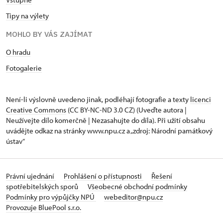
Tipy na výlety
MOHLO BY VÁS ZAJÍMAT
O hradu
Fotogalerie
Není-li výslovně uvedeno jinak, podléhají fotografie a texty
licenci
Creative Commons
(CC BY-NC-ND 3.0 CZ) (Uveďte autora |
Neužívejte dílo komerčně | Nezasahujte do díla). Při užití obsahu
uvádějte odkaz na stránky www.npu.cz a „zdroj: Národní památkový
ústav“
Právní ujednání
Prohlášení o přístupnosti
Řešení
spotřebitelských sporů
Všeobecné obchodní podmínky
Podmínky pro výpůjčky NPÚ
webeditor@npu.cz
Provozuje BluePool s.r.o.