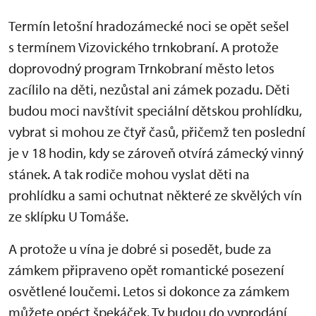
Termín letošní hradozámecké noci se opět sešel
s termínem Vizovického trnkobraní. A protože
doprovodný program Trnkobraní město letos
zacílilo na děti, nezůstal ani zámek pozadu. Děti
budou moci navštívit speciální dětskou prohlídku,
vybrat si mohou ze čtyř časů, přičemž ten poslední
je v 18 hodin, kdy se zároveň otvírá zámecký vinný
stánek. A tak rodiče mohou vyslat děti na
prohlídku a sami ochutnat některé ze skvělých vín
ze sklípku U Tomáše.
A protože u vína je dobré si posedět, bude za
zámkem připraveno opět romantické posezení
osvětlené loučemi. Letos si dokonce za zámkem
můžete opéct špekáček. Ty budou do vyprodání