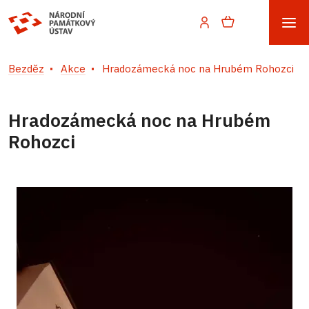
Bezděz
Akce
Hradozámecká noc na Hrubém Rohozci
Hradozámecká noc na Hrubém
Rohozci