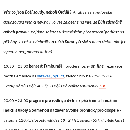
Víte co jsou Boží soudy, neboli Ordáli?
A jak se ve středověku
dokazovala vina či nevina? To vše založené na víře, že
Bůh zázračně
odhalí pravdu
. Pojďme se letos v šermířském představení podívat na
příběhy, které se odehráli v
zemích Koruny české
a nebo třeba také jen
v peru a pergamenu autorů.
19:30 – 21:00
koncert Tamburaši
– prodej možný
on-line,
rezervace
možná emailem na
sazava@npu.cz
, telefonicky na 725875946
-
vstupné 180 Kč/140 Kč/50 Kč/0 Kč online vstupenky
ZDE
20:00 – 23:00
program pro rodiny s dětmi s pátráním a hledáním
indicií s úkoly a odměnou na závěr a volné prohlídky pro dospělé
-
vstupné 120 Kč/dospělí, mládež 18 - 24 let, senioři 65+, držitelé karet