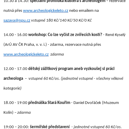
10.30 a 14.30:
speciální prohlídka kláštera s archeologem
– rezervace
nutná přes
www.archeologickeleto.cz
nebo emailem na
sazava@npu.cz
vstupné 1
80 Kč/140 Kč/50 Kč/0 Kč
14.00 - 16.00
workshop: Co lze vyčíst ze zvířecích kostí?
- René Kyselý
(ArÚ AV ČR Praha, v. v. i.) - zdarma, rezervace nutná přes
www.archeologickeleto.cz
z
darma
12.00 - 17.00
dětský zážitkový program aneb vyzkoušej si práci
archeologa
–
vstupné 60 Kč/os. (jednotné vstupné - všechny věkové
kategorie)
18.00 - 19:00
přednáška Stará Kouřim
- Daniel Dvořáček (Muzeum
Kolín) –
zdarma
19:00 – 20:00:
šermířské představení
-
jednotné vstupné
60 Kč/os.