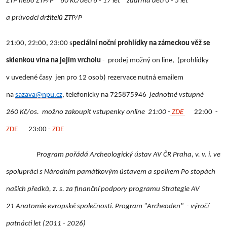
ZTP nebo ZTP/P * 60 Kč/děti 6 - 17 let * zdarma děti 0 - 5 let
a průvodci držitelů ZTP/P
21:00, 22:00, 23:00 s
peciální noční prohlídky na zámeckou věž se
sklenkou vína na jejím vrcholu
- prodej možný on line, (prohlídky
v uvedené časy jen pro 12 osob)
rezervace nutná emailem
na
sazava@npu.cz
, telefonicky na 725875946
jednotné vstupné
260 Kč/os. možno zakoupit vstupenky online 21:00 -
ZDE
22:00 -
ZDE
23:00 -
ZDE
Program pořádá Archeologický ústav AV ČR Praha, v. v. i. ve
spolupráci s Národním památkovým ústavem a spolkem Po stopách
našich předků, z. s. za finanční podpory programu Strategie AV
21 Anatomie evropské společnosti. Program "Archeoden" - výročí
patnácti let (2011 - 2026)