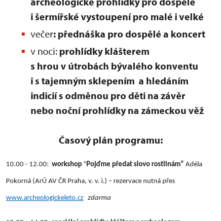
archeologické prohlídky pro dospělé
i šermířské vystoupení pro malé i velké
večer
: přednáška pro dospělé a koncert
v noci:
prohlídky klášterem
s hrou v útrobách bývalého konventu
i s tajemným sklepením a hledáním
indicií s odměnou pro děti na závěr
nebo noční prohlídky na zámeckou věž
Časový plán programu:
10.00 - 12.00:
workshop
“
Pojďme předat slovo rostlinám”
Adéla
Pokorná (ArÚ AV ČR Praha, v. v. i.) – rezervace nutná přes
www.archeologickeleto.cz
zdarma