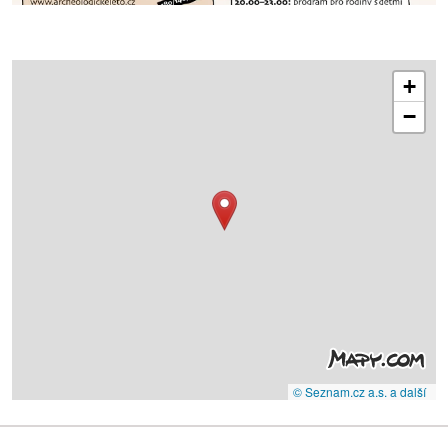
+
−
© Seznam.cz a.s. a další