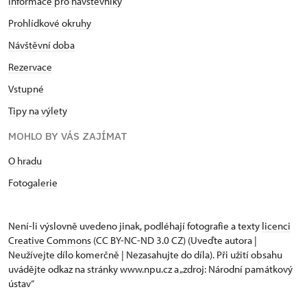
Informace pro návštěvníky
Prohlídkové okruhy
Návštěvní doba
Rezervace
Vstupné
Tipy na výlety
MOHLO BY VÁS ZAJÍMAT
O hradu
Fotogalerie
Není-li výslovně uvedeno jinak, podléhají fotografie a texty
licenci
Creative Commons
(CC BY-NC-ND 3.0 CZ) (Uveďte autora |
Neužívejte dílo komerčně | Nezasahujte do díla). Při užití obsahu
uvádějte odkaz na stránky www.npu.cz a „zdroj: Národní památkový
ústav“