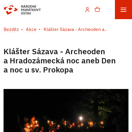
Bezděz
Akce
Klášter Sázava - Archeoden a...
Klášter Sázava - Archeoden
a Hradozámecká noc aneb Den
a noc u sv. Prokopa