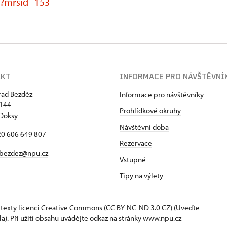
s?mrsid=153
AKT
INFORMACE PRO NÁVŠTĚVNÍ
hrad Bezděz
Informace pro návštěvníky
 144
Prohlídkové okruhy
Doksy
Návštěvní doba
420 606 649 807
Rezervace
bezdez@npu.cz
Vstupné
Tipy na výlety
 texty
licenci Creative Commons
(CC BY-NC-ND 3.0 CZ) (Uveďte
la). Při užití obsahu uvádějte odkaz na stránky www.npu.cz