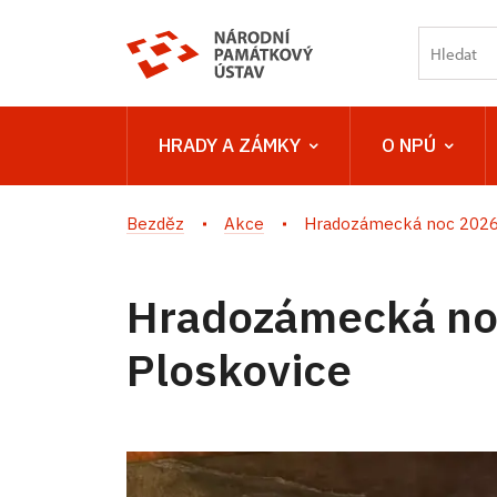
HRADY A ZÁMKY
O NPÚ
Bezděz
Akce
Hradozámecká noc 2026 
Hradozámecká no
Ploskovice