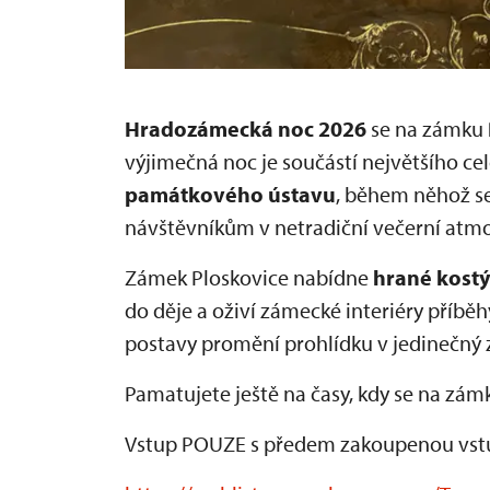
Hradozámecká noc 2026
se na zámku
výjimečná noc je součástí největšího c
památkového ústavu
, během něhož se
návštěvníkům v netradiční večerní atmo
Zámek Ploskovice nabídne
hrané kost
do děje a oživí zámecké interiéry příběhy
postavy promění prohlídku v jedinečný z
Pamatujete ještě na časy, kdy se na zám
Vstup POUZE s předem zakoupenou vstu