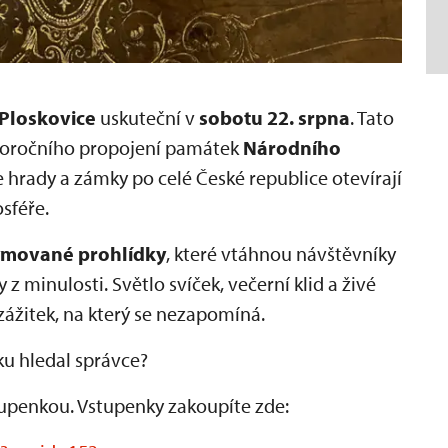
Ploskovice
uskuteční v
sobotu 22. srpna
. Tato
eloročního propojení památek
Národního
 hrady a zámky po celé České republice otevírají
sféře.
ýmované prohlídky
, které vtáhnou návštěvníky
 z minulosti. Světlo svíček, večerní klid a živé
ážitek, na který se nezapomíná.
ku hledal správce?
penkou. Vstupenky zakoupíte zde: