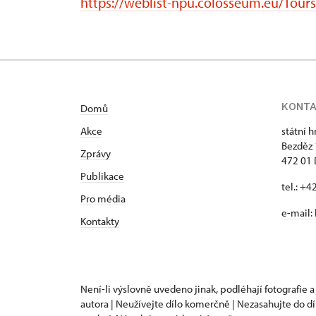
https://weblist-npu.colosseum.eu/Tour
KONT
Domů
Akce
státní 
Bezděz
Zprávy
472 01 
Publikace
tel.: +
Pro média
e-mail:
Kontakty
Není-li výslovně uvedeno jinak, podléhají fotografie a
autora | Neužívejte dílo komerčně | Nezasahujte do dí