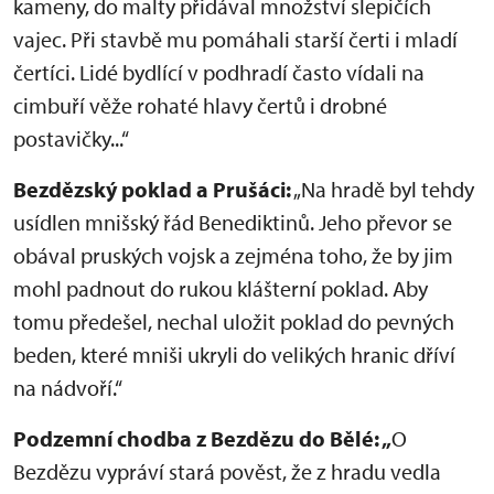
kameny, do malty přidával množství slepičích
vajec. Při stavbě mu pomáhali starší čerti i mladí
čertíci. Lidé bydlící v podhradí často vídali na
cimbuří věže rohaté hlavy čertů i drobné
postavičky...“
Bezdězský poklad a Prušáci:
„Na hradě byl tehdy
usídlen mnišský řád Benediktinů. Jeho převor se
obával pruských vojsk a zejména toho, že by jim
mohl padnout do rukou klášterní poklad. Aby
tomu předešel, nechal uložit poklad do pevných
beden, které mniši ukryli do velikých hranic dříví
na nádvoří.“
Podzemní chodba z Bezdězu do Bělé: „
O
Bezdězu vypráví stará pověst, že z hradu vedla