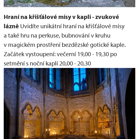
Hraní na křišťálové mísy v kapli - zvukové
lázně
Uvidíte unikátní hraní na křišťálové mísy
a také hru na perkuse, bubnování v kruhu
v magickém prostření bezdězské gotické kaple.
Začátek vystoupení:
večerní 19,00 - 19,30
po
setmění s noční kaplí 20,00 - 20,30