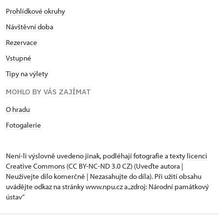
Prohlídkové okruhy
Návštěvní doba
Rezervace
Vstupné
Tipy na výlety
MOHLO BY VÁS ZAJÍMAT
O hradu
Fotogalerie
Není-li výslovně uvedeno jinak, podléhají fotografie a texty
licenci
Creative Commons
(CC BY-NC-ND 3.0 CZ) (Uveďte autora |
Neužívejte dílo komerčně | Nezasahujte do díla). Při užití obsahu
uvádějte odkaz na stránky www.npu.cz a „zdroj: Národní památkový
ústav“