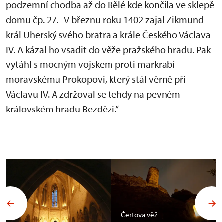
podzemní chodba až do Bělé kde končila ve sklepě
domu čp. 27. V březnu roku 1402 zajal Zikmund
král Uherský svého bratra a krále Českého Václava
IV. A kázal ho vsadit do věže pražského hradu. Pak
vytáhl s mocným vojskem proti markrabí
moravskému Prokopovi, který stál věrně při
Václavu IV. A zdržoval se tehdy na pevném
královském hradu Bezdězi.“
Čertova věž