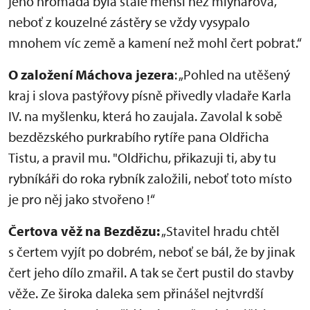
jeho hromada byla stále menší než mlynářova,
neboť z kouzelné zástěry se vždy vysypalo
mnohem víc země a kamení než mohl čert pobrat.“
O založení Máchova jezera
: „Pohled na utěšený
kraj i slova pastýřovy písně přivedly vladaře Karla
IV. na myšlenku, která ho zaujala. Zavolal k sobě
bezdězského purkrabího rytíře pana Oldřicha
Tistu, a pravil mu. "Oldřichu, přikazuji ti, aby tu
rybníkáři do roka rybník založili, neboť toto místo
je pro něj jako stvořeno !“
Čertova věž na Bezdězu:
„Stavitel hradu chtěl
s čertem vyjít po dobrém, neboť se bál, že by jinak
čert jeho dílo zmařil. A tak se čert pustil do stavby
věže. Ze široka daleka sem přinášel nejtvrdší