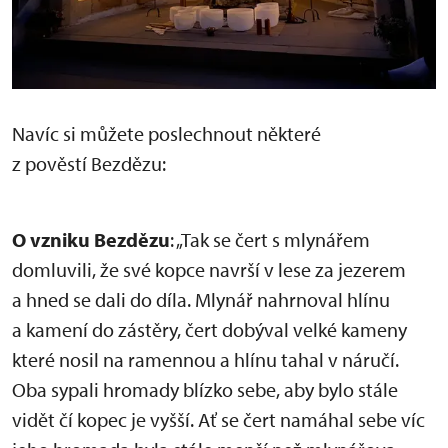
Navíc si můžete poslechnout některé
z pověstí Bezdězu:
O vzniku Bezdězu
: „Tak se čert s mlynářem
domluvili, že své kopce navrší v lese za jezerem
a hned se dali do díla. Mlynář nahrnoval hlínu
a kamení do zástěry, čert dobýval velké kameny
které nosil na ramennou a hlínu tahal v náručí.
Oba sypali hromady blízko sebe, aby bylo stále
vidět čí kopec je vyšší. Ať se čert namáhal sebe víc