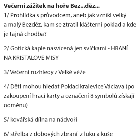
Večerní zážitek na hoře Bez...děz...
1/ Prohlídka s průvodcem, aneb jak vznikl velký
a malý Bezděz, kam se ztratil klášterní poklad a kde
je tajná chodba?
2/ Gotická kaple nasvícená jen svíčkami - HRANÍ
NA KŘIŠŤÁLOVÉ MÍSY
3/ Večerní rozhledy z Velké věže
4/ Děti mohou hledat Poklad kralevice Václava (po
zakoupení hrací karty a označení 8 symbolů získají
odměnu)
5/ kovářská dílna na nádvoří
6/ střelba z dobových zbraní z luku a kuše