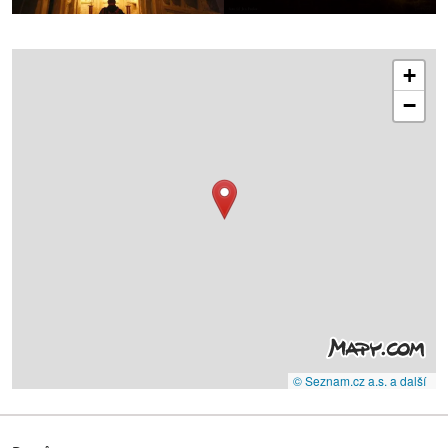
+
−
© Seznam.cz a.s. a další