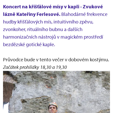
Koncert na křišťálové mísy v kapli - Zvukové
lázně Kateřiny Ferlesové.
Blahodárné frekvence
hudby křišťálových mís, intuitivního zpěvu,
zvonkoher, rituálního bubnu a dalších
harmonizačních nástrojů v magickém prostředí
bezdězské gotické kaple.
Průvodce bude v tento večer v dobovém kostýmu.
Začátek prohlídky 18,30 a 19,30