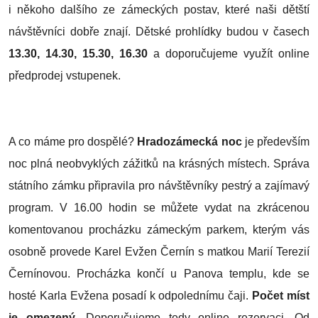
i někoho dalšího ze zámeckých postav, které naši dětští
návštěvníci dobře znají. Dětské prohlídky budou v časech
13.30, 14.30, 15.30, 16.30
a doporučujeme využít online
předprodej vstupenek.
A co máme pro dospělé?
Hradozámecká noc
je především
noc plná neobvyklých zážitků na krásných místech. Správa
státního zámku připravila pro návštěvníky pestrý a zajímavý
program. V 16.00 hodin se můžete vydat na zkrácenou
komentovanou procházku zámeckým parkem, kterým vás
osobně provede Karel Evžen Černín s matkou Marií Terezií
Černínovou. Procházka končí u Panova templu, kde se
hosté Karla Evžena posadí k odpolednímu čaji.
Počet míst
je omezený.
Doporučujeme tedy online rezervaci. Od