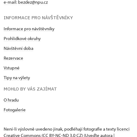
e-mail:
bezdez@npu.cz
INFORMACE PRO NÁVŠTĚVNÍKY
Informace pro návštěvníky
Prohlídkové okruhy
Návštěvní doba
Rezervace
Vstupné
Tipy na výlety
MOHLO BY VÁS ZAJÍMAT
O hradu
Fotogalerie
Není-li výslovně uvedeno jinak, podléhají fotografie a texty
licenci
Creative Commons
(CC BY-NC-ND 3.0 CZ) (Uveďte autora |