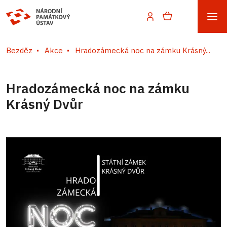
Bezděz
Akce
Hradozámecká noc na zámku Krásný...
Hradozámecká noc na zámku
Krásný Dvůr