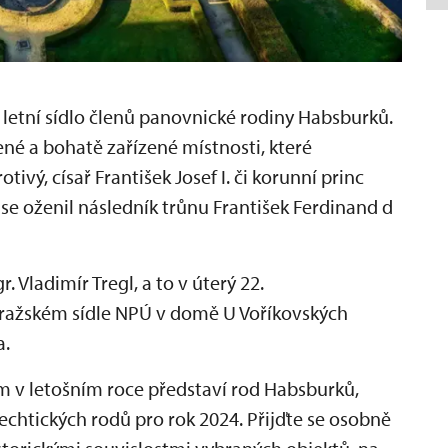
o letní sídlo členů panovnické rodiny Habsburků.
né a bohatě zařízené místnosti, které
ivý, císař František Josef I. či korunní princ
ž se oženil následník trůnu František Ferdinand d
. Vladimír Tregl, a to v úterý 22.
 pražském sídle NPÚ v domě U Voříkovských
a.
 v letošním roce představí rod Habsburků,
echtických rodů pro rok 2024. Přijďte se osobně