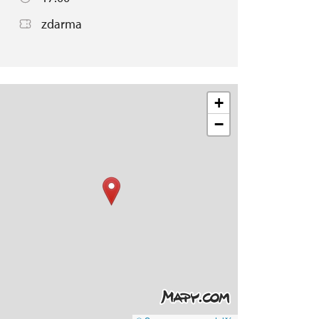
zdarma
+
−