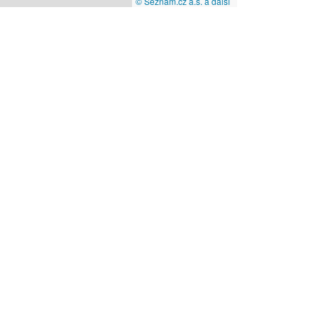
© Seznam.cz a.s. a další