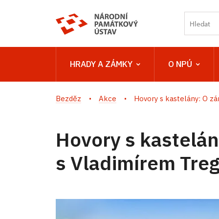
HRADY A ZÁMKY
O NPÚ
Bezděz
Akce
Hovory s kastelány: O zá
Hovory s kastelá
s Vladimírem Tre