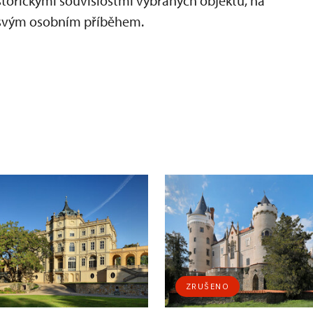
historickými souvislostmi vybraných objektů, na
e svým osobním příběhem.
ZRUŠENO