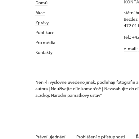
KONT
Domů
Akce
státní 
Bezděz
Zprávy
472 01 
Publikace
tel.: +
Pro média
e-mail:
Kontakty
Není-li výslovně uvedeno jinak, podléhají fotografie a
autora | Neužívejte dílo komerčně | Nezasahujte do dí
a „zdroj: Národní památkový ústav“
Právní ujednání
Prohlášení o přístupnosti
Ř