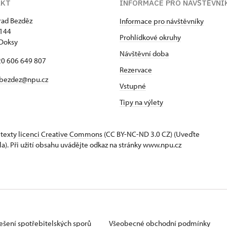
AKT
INFORMACE PRO NÁVŠTĚVNÍ
hrad Bezděz
Informace pro návštěvníky
 144
Prohlídkové okruhy
Doksy
Návštěvní doba
420 606 649 807
Rezervace
bezdez@npu.cz
Vstupné
Tipy na výlety
 texty
licenci Creative Commons
(CC BY-NC-ND 3.0 CZ) (Uveďte
la). Při užití obsahu uvádějte odkaz na stránky www.npu.cz
ešení spotřebitelských sporů
Všeobecné obchodní podmínky