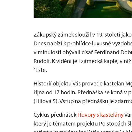
Zákupský zámek sloužil v 19. století jak
Dnes nabízí k prohlídce luxusně vyzdobe
v minulosti obývali císař Ferdinand Dobrot
Rudolf. K vidění je i zámecká kaple, v ní
´Este.
Historií objektu Vás provede kastelán Mgr
října od 17 hodin. Přednáška se koná v
(Liliová 5). Vstup na přednášku je zdarm
Cyklus přednášek
Hovory s kastelány
Vám
který je tématem projektu Po stopách šl