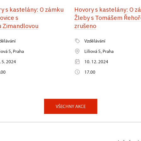
y s kastelány: O zámku
Hovory s kastelány: O 
ovice s
Žleby s Tomášem Řehoř
u Zimandlovou
zrušeno
dělávání
Vzdělávání
liová 5, Praha
Liliová 5, Praha
. 5. 2024
10. 12. 2024
.00
17.00
VŠECHNY AKCE