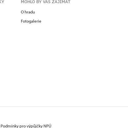
KY
MOHLO BY VÁS ZAJÍMAT
O hradu
Fotogalerie
Podmínky pro výpůjčky NPÚ