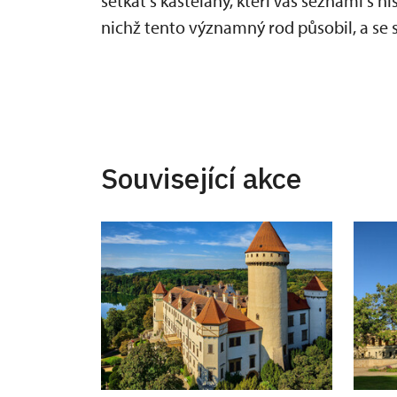
setkat s kastelány, kteří Vás seznámí s 
nichž tento významný rod působil, a s
Související akce