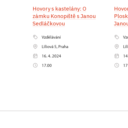
Hovory s kastelány: O
Hovor
zámku Konopiště s Janou
Plosk
Sedláčkovou
Jano
Vzdělávání
Vz
Liliová 5, Praha
Li
16. 4. 2024
14
17.00
17