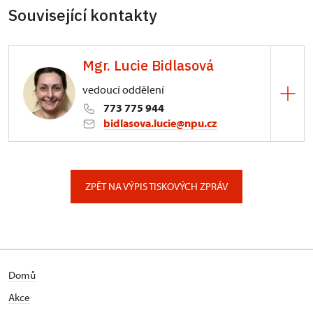
Související kontakty
Mgr. Lucie Bidlasová
vedoucí oddělení
773 775 944
bidlasova.lucie@npu.cz
ÚPS na Sychrově
Zámecký park 1/, Slatiňany
ZPĚT NA VÝPIS TISKOVÝCH ZPRÁV
Domů
Akce