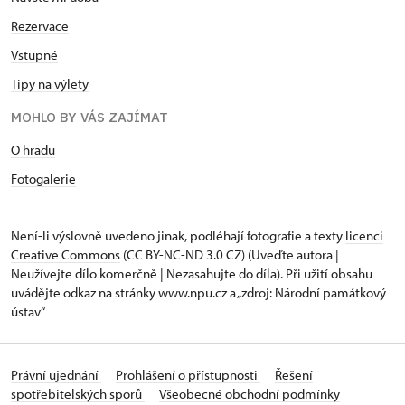
Rezervace
Vstupné
Tipy na výlety
MOHLO BY VÁS ZAJÍMAT
O hradu
Fotogalerie
Není-li výslovně uvedeno jinak, podléhají fotografie a texty
licenci
Creative Commons
(CC BY-NC-ND 3.0 CZ) (Uveďte autora |
Neužívejte dílo komerčně | Nezasahujte do díla). Při užití obsahu
uvádějte odkaz na stránky www.npu.cz a „zdroj: Národní památkový
ústav“
Právní ujednání
Prohlášení o přístupnosti
Řešení
spotřebitelských sporů
Všeobecné obchodní podmínky