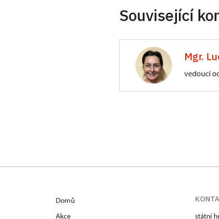
Související ko
Mgr. Lu
vedoucí o
ÚPS na Sychrově
Zámecký park 1/,
KONT
Domů
Akce
státní 