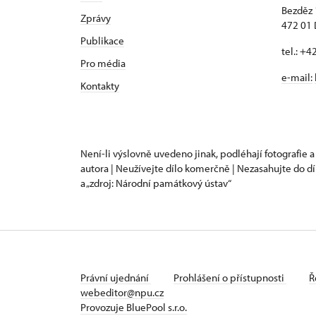
Bezděz
Zprávy
472 01 
Publikace
tel.: +
Pro média
e-mail:
Kontakty
Není-li výslovně uvedeno jinak, podléhají fotografie a
autora | Neužívejte dílo komerčně | Nezasahujte do dí
a „zdroj: Národní památkový ústav“
Právní ujednání
Prohlášení o přístupnosti
Ř
webeditor@npu.cz
Provozuje BluePool s.r.o.