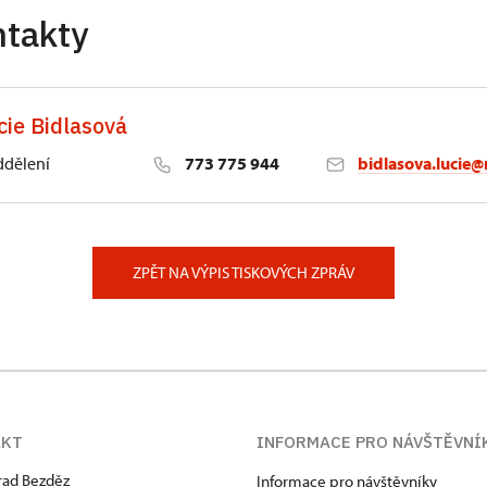
ntakty
cie Bidlasová
ddělení
773 775 944
bidlasova.lucie@
 Slatiňany
ZPĚT NA VÝPIS TISKOVÝCH ZPRÁV
AKT
INFORMACE PRO NÁVŠTĚVNÍ
hrad Bezděz
Informace pro návštěvníky