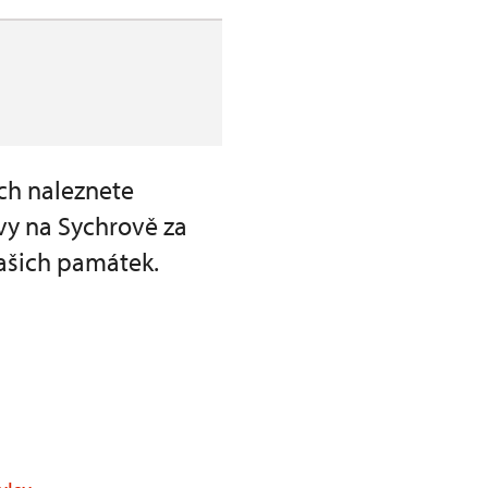
ch naleznete
vy na Sychrově za
ašich památek.