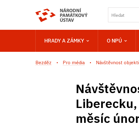
HRADY A ZÁMKY
O NPÚ
Bezděz
Pro média
Návštěvnost objektů
Návštěvnos
Liberecku,
měsíc úno