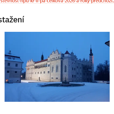
stevnost-npu-kr-li-pa-celkova-2026-a-roky-predchozi.
stažení