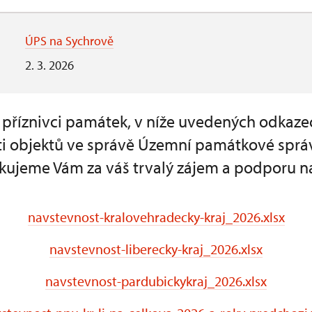
ÚPS na Sychrově
2. 3. 2026
a příznivci památek, v níže uvedených odkaze
i objektů ve správě Územní památkové sprá
kujeme Vám za váš trvalý zájem a podporu n
navstevnost-kralovehradecky-kraj_2026.xlsx
navstevnost-liberecky-kraj_2026.xlsx
navstevnost-pardubickykraj_2026.xlsx