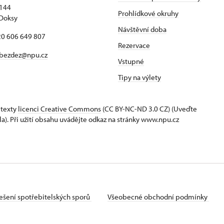
 144
Prohlídkové okruhy
Doksy
Návštěvní doba
420 606 649 807
Rezervace
bezdez@npu.cz
Vstupné
Tipy na výlety
 texty
licenci Creative Commons
(CC BY-NC-ND 3.0 CZ) (Uveďte
la). Při užití obsahu uvádějte odkaz na stránky www.npu.cz
ešení spotřebitelských sporů
Všeobecné obchodní podmínky