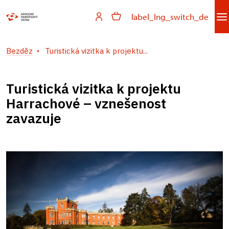
label_lng_switch_de
Bezděz
Turistická vizitka k projektu...
Turistická vizitka k projektu
Harrachové – vznešenost
zavazuje